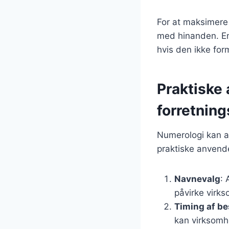
For at maksimere 
med hinanden. En
hvis den ikke for
Praktiske 
forretning
Numerologi kan an
praktiske anvende
Navnevalg
: 
påvirke virk
Timing af be
kan virksomhe