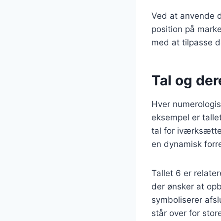
Ved at anvende d
position på mark
med at tilpasse d
Tal og der
Hver numerologisk
eksempel er tallet
tal for iværksætte
en dynamisk forr
Tallet 6 er relate
der ønsker at opb
symboliserer afsl
står over for sto