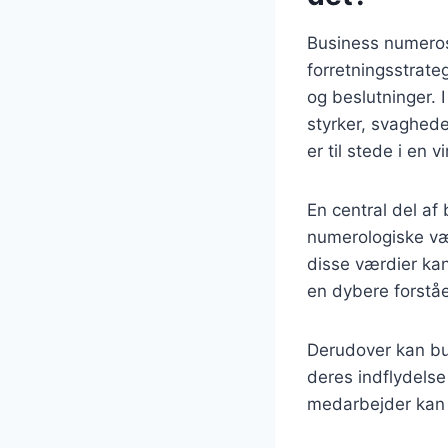
Business numeros
forretningsstrate
og beslutninger. 
styrker, svaghede
er til stede i en
En central del a
numerologiske væ
disse værdier kan
en dybere forstå
Derudover kan bu
deres indflydelse
medarbejder kan 