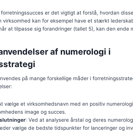
forretningssucces er det vigtigt at forstå, hvordan disse
 virksomhed kan for eksempel have et stærkt lederskab 
mår at tilpasse sig forandringer (tallet 5), kan den ende
anvendelser af numerologi i
sstrategi
vendes på mange forskellige måder i forretningsstrateg
lser:
At vælge et virksomhedsnavn med en positiv numerolog
somhedens image og succes.
slutninger
: Ved at analysere årstal og deres numerolo
der vælge de bedste tidspunkter for lanceringer og inv