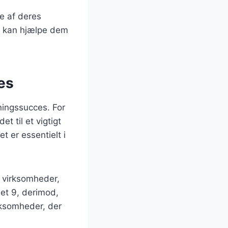
e af deres
e kan hjælpe dem
es
ningssucces. For
t til et vigtigt
t er essentielt i
or virksomheder,
let 9, derimod,
irksomheder, der