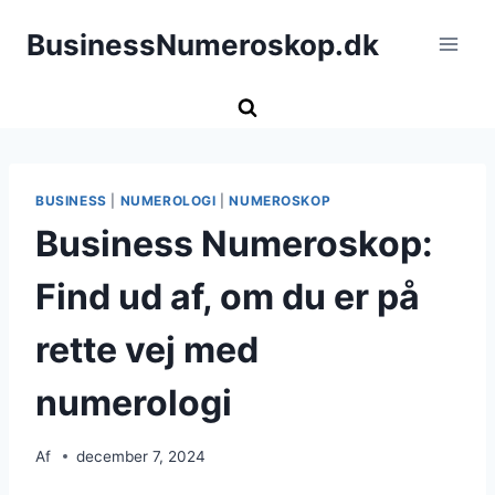
Fortsæt
BusinessNumeroskop.dk
til
indhold
BUSINESS
|
NUMEROLOGI
|
NUMEROSKOP
Business Numeroskop:
Find ud af, om du er på
rette vej med
numerologi
Af
december 7, 2024