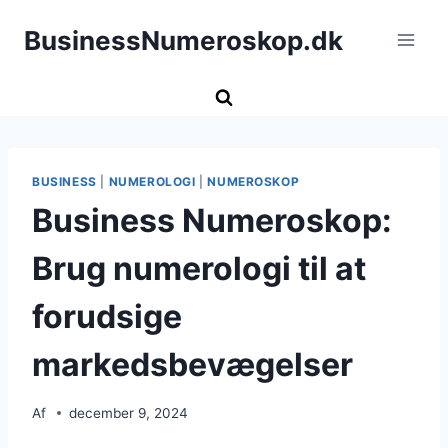
Fortsæt
BusinessNumeroskop.dk
til
indhold
BUSINESS
|
NUMEROLOGI
|
NUMEROSKOP
Business Numeroskop:
Brug numerologi til at
forudsige
markedsbevægelser
Af
december 9, 2024