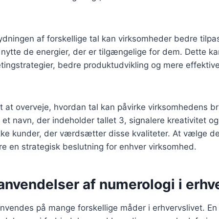
ydningen af forskellige tal kan virksomheder bedre tilp
udnytte de energier, der er tilgængelige for dem. Dette ka
ingstrategier, bedre produktudvikling og mere effektiv
gt at overveje, hvordan tal kan påvirke virksomhedens b
t navn, der indeholder tallet 3, signalere kreativitet og
ække kunder, der værdsætter disse kvaliteter. At vælge de
re en strategisk beslutning for enhver virksomhed.
anvendelser af numerologi i erhv
nvendes på mange forskellige måder i erhvervslivet. En