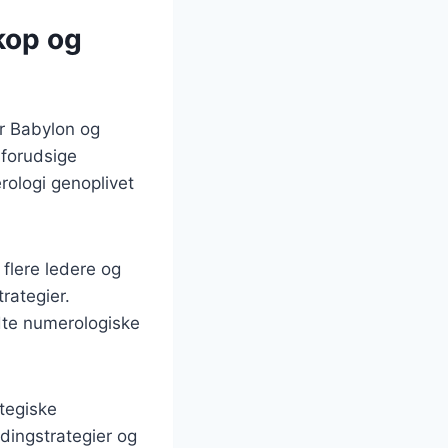
kop og
er Babylon og
t forudsige
rologi genoplivet
 flere ledere og
rategier.
te numerologiske
tegiske
dingstrategier og