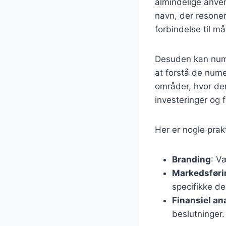
almindelige anve
navn, der resone
forbindelse til m
Desuden kan nume
at forstå de num
områder, hvor der
investeringer og f
Her er nogle prak
Branding
: V
Markedsføri
specifikke d
Finansiel an
beslutninger.