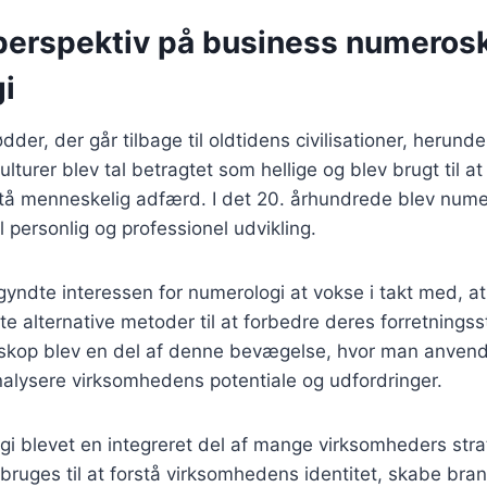
 perspektiv på business numeros
i
der, der går tilbage til oldtidens civilisationer, herund
ulturer blev tal betragtet som hellige og blev brugt til a
stå menneskelig adfærd. I det 20. århundrede blev nume
 personlig og professionel udvikling.
egyndte interessen for numerologi at vokse i takt med, at
e alternative metoder til at forbedre deres forretningsst
kop blev en del af denne bevægelse, hvor man anvend
 analysere virksomhedens potentiale og udfordringer.
gi blevet en integreret del af mange virksomheders stra
bruges til at forstå virksomhedens identitet, skabe bran