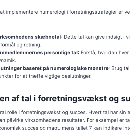
at implementere numerologi i forretningsstrategier er ve
 virksomhedens skæbnetal
: Dette tal kan give indsigt i
formål og retning.
ammedlemmernes personlige tal
: Forstå, hvordan hver
ynamik.
lutninger baseret på numerologiske mønstre
: Brug tal
nkter for at træffe vigtige beslutninger.
n af tal i forretningsvækst og s
tral rolle i forretningsvækst og succes. Hvert tal har sin
n påvirke virksomhedens resultater. For eksempel er tal
onomisk succes og magt, mens tallet 7 kan indikere int