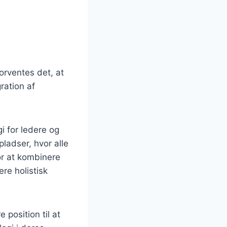
rventes det, at
ration af
i for ledere og
adser, hvor alle
or at kombinere
re holistisk
position til at