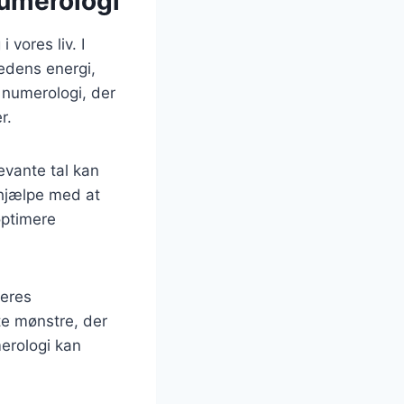
numerologi
vores liv. I
hedens energi,
 numerologi, der
r.
vante tal kan
 hjælpe med at
optimere
deres
lte mønstre, der
erologi kan