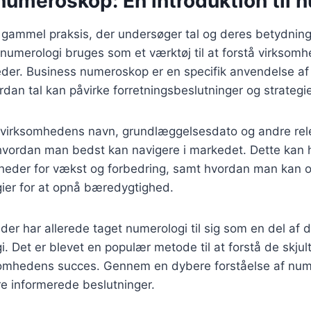
numeroskop: En introduktion til 
gammel praksis, der undersøger tal og deres betydning i 
 numerologi bruges som et værktøj til at forstå virksom
eder. Business numeroskop er en specifik anvendelse af
rdan tal kan påvirke forretningsbeslutninger og strategie
 virksomhedens navn, grundlæggelsesdato og andre rele
, hvordan man bedst kan navigere i markedet. Dette kan
igheder for vækst og forbedring, samt hvordan man kan 
gier for at opnå bæredygtighed.
r har allerede taget numerologi til sig som en del af 
gi. Det er blevet en populær metode til at forstå de skju
somhedens succes. Gennem en dybere forståelse af num
e informerede beslutninger.