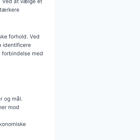
. Ved at vælge et
stærkere
ke forhold. Ved
identificere
 i forbindelse med
r og mål.
gner mod
 økonomiske