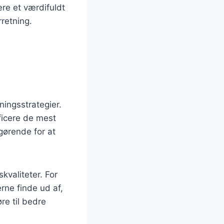
ære et værdifuldt
retning.
ningsstrategier.
ficere de mest
gørende for at
valiteter. For
ne finde ud af,
re til bedre