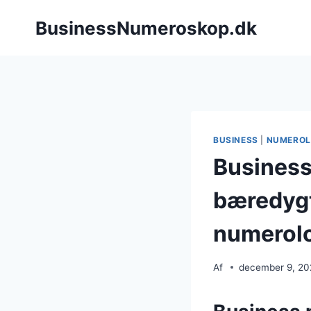
Fortsæt
BusinessNumeroskop.dk
til
indhold
BUSINESS
|
NUMEROL
Business
bæredygt
numerol
Af
december 9, 2