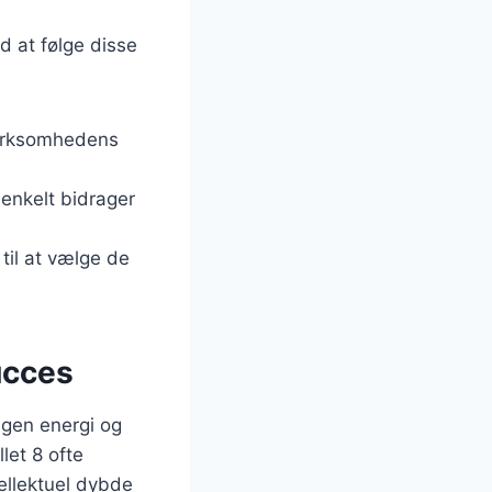
d at følge disse
 virksomhedens
 enkelt bidrager
 til at vælge de
ucces
 egen energi og
let 8 ofte
ellektuel dybde