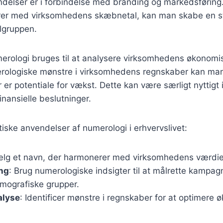
ndelser er i forbindelse med branding og markedsføring
rer med virksomhedens skæbnetal, kan man skabe en 
ålgruppen.
rologi bruges til at analysere virksomhedens økonomis
erologiske mønstre i virksomhedens regnskaber kan man 
 er potentiale for vækst. Dette kan være særligt nyttigt
inansielle beslutninger.
tiske anvendelser af numerologi i erhvervslivet:
ælg et navn, der harmonerer med virksomhedens værdie
ng
: Brug numerologiske indsigter til at målrette kampa
emografiske grupper.
alyse
: Identificer mønstre i regnskaber for at optimere