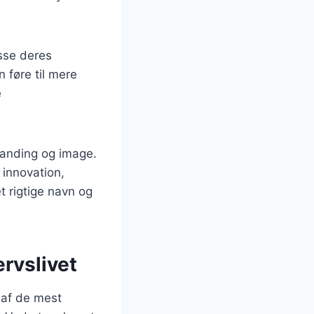
asse deres
n føre til mere
e
randing og image.
 innovation,
t rigtige navn og
ervslivet
 af de mest