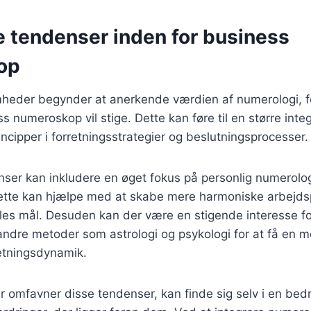
e tendenser inden for business
op
mheder begynder at anerkende værdien af numerologi, fo
 numeroskop vil stige. Dette kan føre til en større integ
ncipper i forretningsstrategier og beslutningsprocesser.
ser kan inkludere en øget fokus på personlig numerolog
tte kan hjælpe med at skabe mere harmoniske arbejdspl
les mål. Desuden kan der være en stigende interesse f
dre metoder som astrologi og psykologi for at få en me
retningsdynamik.
 omfavner disse tendenser, kan finde sig selv i en bedre 