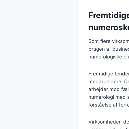
Fremtidig
numerosk
Som flere virkso
brugen af business
numerologiske pri
Fremtidige tenden
medarbejdere. De
arbejder mod fæl
numerologi med an
forståelse af for
Virksomheder, der