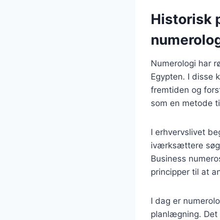
Historisk
numerolog
Numerologi har rød
Egypten. I disse k
fremtiden og for
som en metode til
I erhvervslivet b
iværksættere søgt
Business numeros
principper til at
I dag er numerolo
planlægning. Det 