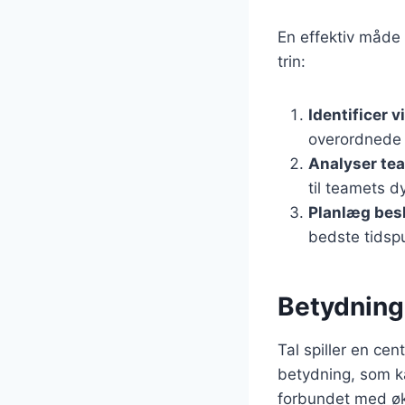
En effektiv måde 
trin:
Identificer
overordnede 
Analyser te
til teamets d
Planlæg bes
bedste tidspu
Betydninge
Tal spiller en cen
betydning, som ka
forbundet med øk