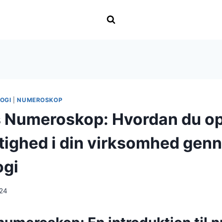
OGI
|
NUMEROSKOP
 Numeroskop: Hvordan du o
ighed i din virksomhed gen
ogi
024