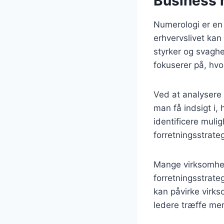
Business 
Numerologi er en 
erhvervslivet kan
styrker og svagh
fokuserer på, hvo
Ved at analysere
man få indsigt i
identificere mul
forretningsstrate
Mange virksomhede
forretningsstrate
kan påvirke virk
ledere træffe mer