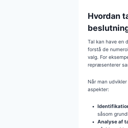
Hvordan ta
beslutnin
Tal kan have en d
forstå de numerol
valg. For eksempel
repræsenterer sa
Når man udvikler 
aspekter:
Identifikatio
såsom grund
Analyse af t