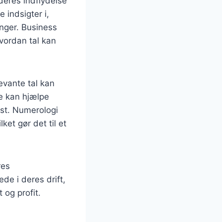
deres indflydelse
 indsigter i,
nger. Business
vordan tal kan
vante tal kan
e kan hjælpe
kst. Numerologi
ket gør det til et
res
de i deres drift,
 og profit.