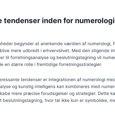
e tendenser inden for numerologi
mheder begynder at anerkende værdien af numerologi, fo
 blive mere udbredt i erhvervslivet. Med den stigende in
er til forretningsanalyse og beslutningstagning vil nume
le en større rolle i fremtidige forretningsstrategier.
teressante tendenser er integrationen af numerologi m
nalyse og kunstig intelligens kan kombineres med numer
skabe mere præcise forudsigelser og strategier. Dette kan
t beslutningstagning, hvor tal ikke kun er symbolske, 
.