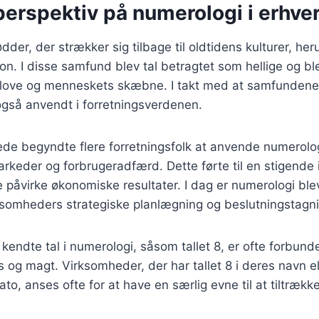
perspektiv på numerologi i erhver
dder, der strækker sig tilbage til oldtidens kulturer, he
n. I disse samfund blev tal betragtet som hellige og blev
s love og menneskets skæbne. I takt med at samfundene 
også anvendt i forretningsverdenen.
ede begyndte flere forretningsfolk at anvende numerolo
markeder og forbrugeradfærd. Dette førte til en stigende 
 påvirke økonomiske resultater. I dag er numerologi blev
ksomheders strategiske planlægning og beslutningstagni
kendte tal i numerologi, såsom tallet 8, er ofte forbun
og magt. Virksomheder, der har tallet 8 i deres navn el
o, anses ofte for at have en særlig evne til at tiltrækk