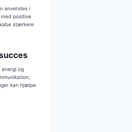
an anvendes i
 med positive
skabe stærkere
 succes
e energi og
ommunikation,
inger kan hjælpe