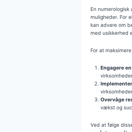
En numerologisk a
muligheder. For ek
kan advare om beh
med usikkerhed el
For at maksimere
Engagere en
virksomheden
Implementer
virksomheden
Overvåge re
vækst og suc
Ved at følge diss