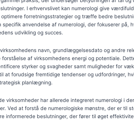
 gammel praksis, der undersøger betydningen af tal og 
slutninger. I erhvervslivet kan numerologi give værdifulde
ptimere forretningsstrategier og træffe bedre beslutni
specifik anvendelse af numerologi, der fokuserer på, h
edens udvikling og succes.
 virksomhedens navn, grundlæggelsesdato og andre rele
forståelse af virksomhedens energi og potentiale. Dett
entificere styrker og svagheder samt muligheder for væ
l at forudsige fremtidige tendenser og udfordringer, hvil
strategisk planlægning.
e virksomheder har allerede integreret numerologi i de
er. Ved at forstå de numerologiske mønstre, der er til ste
 informerede beslutninger, der fører til øget effektivitet