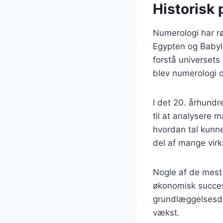
Historisk 
Numerologi har rø
Egypten og Babylo
forstå universet
blev numerologi 
I det 20. århundr
til at analysere 
hvordan tal kunne
del af mange vir
Nogle af de mest 
økonomisk succes 
grundlæggelsesdat
vækst.