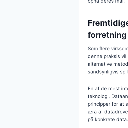
opnå deres mål.
Fremtidig
forretning
Som flere virkso
denne praksis vil
alternative metod
sandsynligvis spil
En af de mest in
teknologi. Dataa
principper for at 
æra af datadreve
på konkrete data