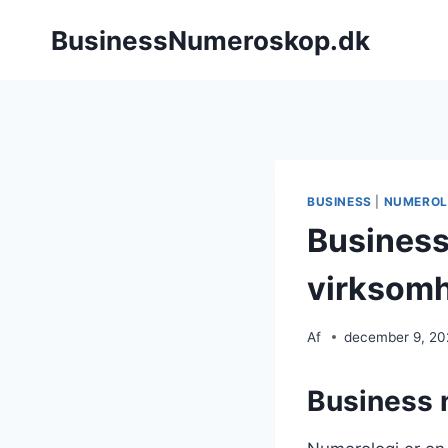
Fortsæt
BusinessNumeroskop.dk
til
indhold
BUSINESS
|
NUMEROL
Business
virksomh
Af
december 9, 2
Business 