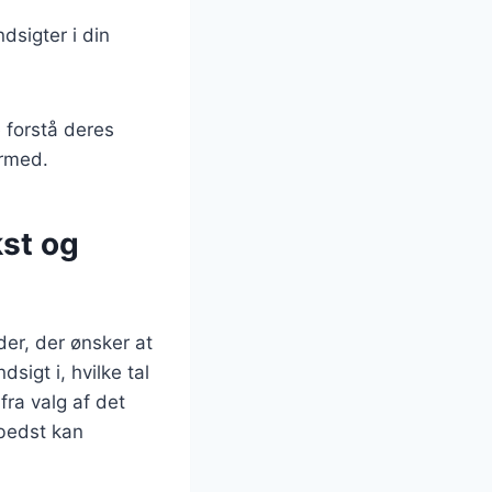
dsigter i din
 forstå deres
ermed.
kst og
er, der ønsker at
igt i, hvilke tal
fra valg af det
 bedst kan