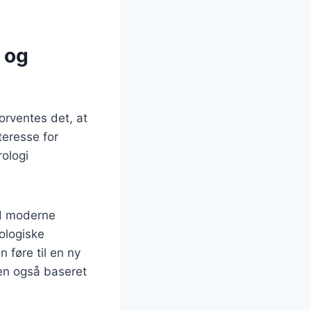
 og
rventes det, at
teresse for
rologi
ed moderne
ologiske
 føre til en ny
men også baseret