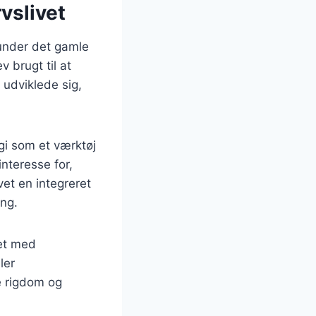
vslivet
runder det gamle
 brugt til at
udviklede sig,
gi som et værktøj
interesse for,
et en integreret
ng.
det med
ler
e rigdom og