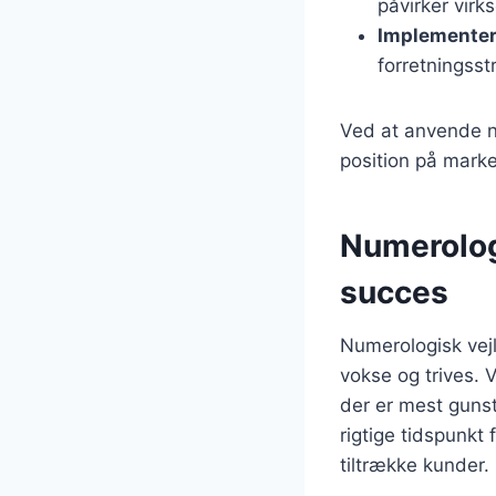
påvirker vir
Implementer
forretningsst
Ved at anvende n
position på mark
Numerologi
succes
Numerologisk vejl
vokse og trives. 
der er mest gunsti
rigtige tidspunkt 
tiltrække kunder.