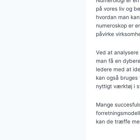
Numerologi er en
på vores liv og be
hvordan man kan o
numeroskop er en 
påvirke virksomh
Ved at analysere
man få en dybere 
ledere med at id
kan også bruges ti
nyttigt værktøj i 
Mange succesfuld
forretningsmodell
kan de træffe mere