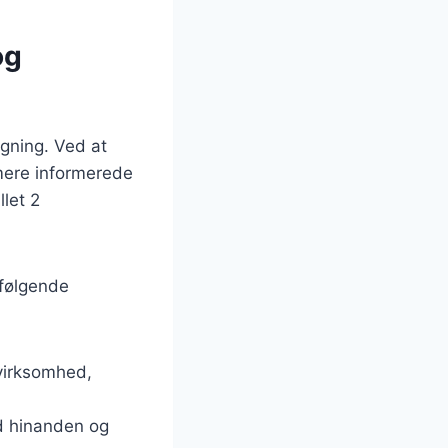
og
agning. Ved at
 mere informerede
llet 2
 følgende
 virksomhed,
ed hinanden og