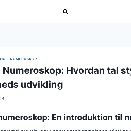
OGI
|
NUMEROSKOP
 Numeroskop: Hvordan tal sty
eds udvikling
024
numeroskop: En introduktion til 