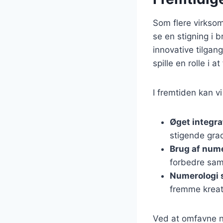
Som flere virkso
se en stigning i b
innovative tilgan
spille en rolle i
I fremtiden kan vi
Øget integra
stigende gra
Brug af num
forbedre sam
Numerologi s
fremme kreati
Ved at omfavne n