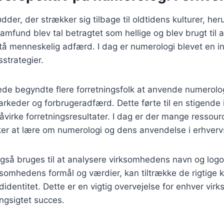
dder, der strækker sig tilbage til oldtidens kulturer, he
samfund blev tal betragtet som hellige og blev brugt til 
tå menneskelig adfærd. I dag er numerologi blevet en in
strategier.
ede begyndte flere forretningsfolk at anvende numerolo
markeder og forbrugeradfærd. Dette førte til en stigende 
åvirke forretningsresultater. I dag er der mange ressour
er at lære om numerologi og dens anvendelse i erhvervs
så bruges til at analysere virksomhedens navn og logo. 
somhedens formål og værdier, kan tiltrække de rigtige 
identitet. Dette er en vigtig overvejelse for enhver vir
ngsigtet succes.