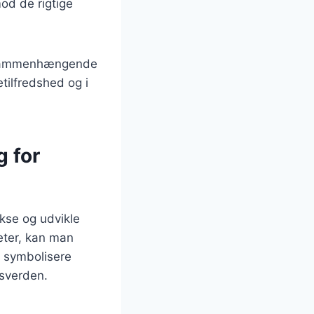
mod de rigtige
re sammenhængende
etilfredshed og i
 for
kse og udvikle
eter, kan man
5 symbolisere
gsverden.