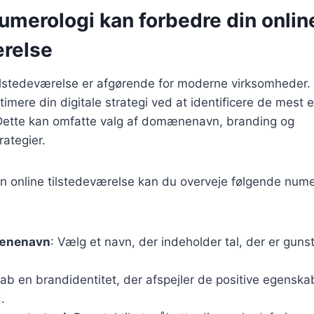
umerologi kan forbedre din onlin
ærelse
tilstedeværelse er afgørende for moderne virksomheder.
mere din digitale strategi ved at identificere de mest ef
Dette kan omfatte valg af domænenavn, branding og
ategier.
in online tilstedeværelse kan du overveje følgende num
mænenavn
: Vælg et navn, der indeholder tal, der er gunst
kab en brandidentitet, der afspejler de positive egenska
.