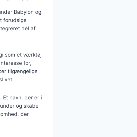
runder Babylon og
at forudsige
tegreret del af
gi som et værktøj
interesse for,
cer tilgængelige
livet.
Et navn, der er i
kunder og skabe
ksomhed, der