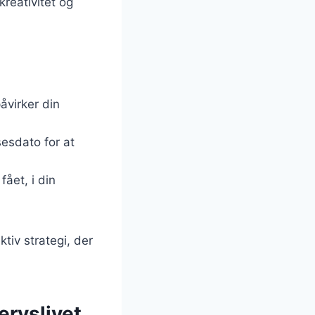
reativitet og
åvirker din
esdato for at
fået, i din
tiv strategi, der
ervslivet