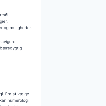
ormål.
gier.
er og muligheder.
avigere i
e bæredygtig
i. Fra at vælge
, kan numerologi