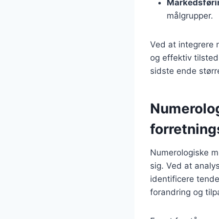
Markedsføri
målgrupper.
Ved at integrere
og effektiv tilst
sidste ende størr
Numerolog
forretnin
Numerologiske mø
sig. Ved at analy
identificere tend
forandring og til