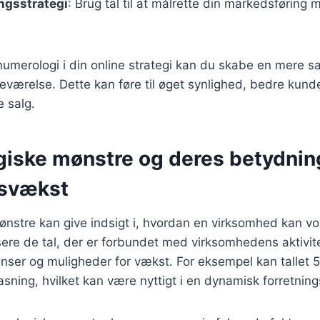
ngsstrategi
: Brug tal til at målrette din markedsføring 
 numerologi i din online strategi kan du skabe en me
edeværelse. Dette kan føre til øget synlighed, bedre kund
e salg.
iske mønstre og deres betydning
gsvækst
nstre kan give indsigt i, hvordan en virksomhed kan vo
sere de tal, der er forbundet med virksomhedens aktivit
enser og muligheder for vækst. For eksempel kan tallet 
pasning, hvilket kan være nyttigt i en dynamisk forretnin