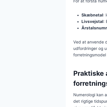
For at forstå num
Skæbnetal
: 
Livsvejstal
: 
Årstalsnum
Ved at anvende d
udfordringer og u
forretningsmodel 
Praktiske 
forretning
Numerologi kan an
det rigtige tidsp