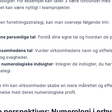
ndsigter. For eksempel kan tallet 3 være forbundet med k
et kan være nyttigt i teamprojekter.
en forretningsstrategi, kan man overveje følgende trin:
ine personlige tal
: Forstå dine egne tal og hvordan de p
rksomhedens tal
: Vurder virksomhedens navn og stiftels
 og svagheder.
 numerologiske indsigter
: Integrer de indsigter, du har 
rategi.
e trin kan virksomheder skabe en mere målrettet og effek
melse med deres numerologiske profil.
 perspektiver: Numerologi i erhv