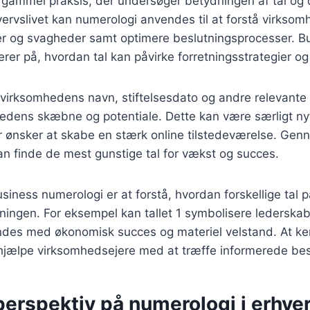
 gammel praksis, der undersøger betydningen af tal og 
rhvervslivet kan numerologi anvendes til at forstå virkso
ker og svagheder samt optimere beslutningsprocesser. B
rer på, hvordan tal kan påvirke forretningsstrategier og 
virksomhedens navn, stiftelsesdato og andre relevante 
hedens skæbne og potentiale. Dette kan være særligt nyt
r ønsker at skabe en stærk online tilstedeværelse. Ge
n finde de mest gunstige tal for vækst og succes.
usiness numerologi er at forstå, hvordan forskellige tal p
tningen. For eksempel kan tallet 1 symbolisere lederskab 
bindes med økonomisk succes og materiel velstand. At k
hjælpe virksomhedsejere med at træffe informerede bes
perspektiv på numerologi i erhver