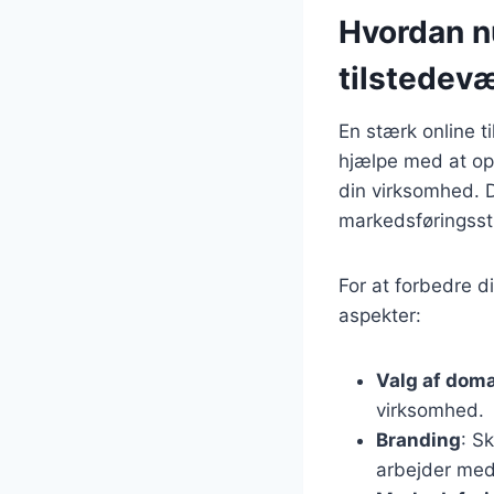
Hvordan n
tilstedev
En stærk online 
hjælpe med at opti
din virksomhed. 
markedsføringsstr
For at forbedre d
aspekter:
Valg af do
virksomhed.
Branding
: S
arbejder med