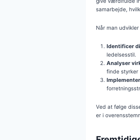
give værdifulde i
samarbejde, hvilk
Når man udvikler 
Identificer d
ledelsesstil.
Analyser vi
finde styrker
Implementer
forretningsst
Ved at følge diss
er i overensstem
Fremtidige