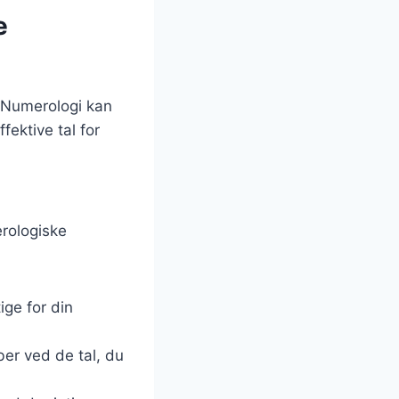
e
 Numerologi kan
fektive tal for
erologiske
ige for din
ber ved de tal, du