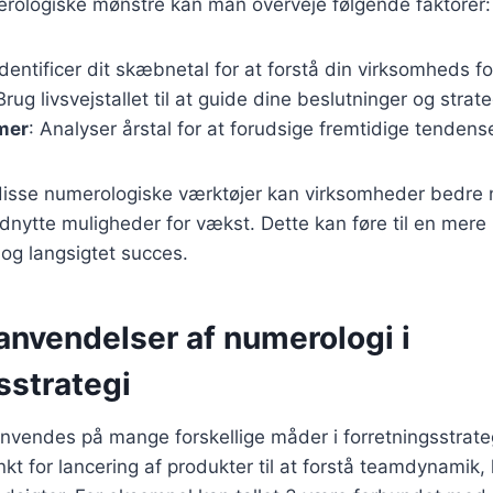
erologiske mønstre kan man overveje følgende faktorer:
Identificer dit skæbnetal for at forstå din virksomheds f
Brug livsvejstallet til at guide dine beslutninger og strate
mer
: Analyser årstal for at forudsige fremtidige tendens
isse numerologiske værktøjer kan virksomheder bedre n
dnytte muligheder for vækst. Dette kan føre til en mer
og langsigtet succes.
anvendelser af numerologi i
sstrategi
vendes på mange forskellige måder i forretningsstrateg
unkt for lancering af produkter til at forstå teamdynamik