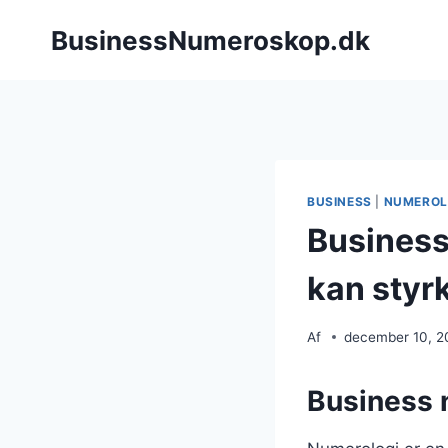
Fortsæt
BusinessNumeroskop.dk
til
indhold
BUSINESS
|
NUMEROL
Business
kan styrk
Af
december 10, 2
Business n