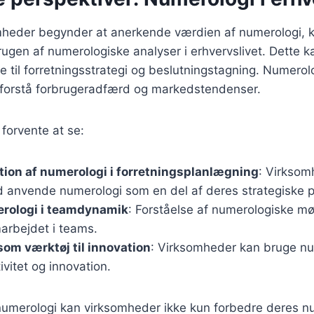
mheder begynder at anerkende værdien af numerologi, ka
rugen af numerologiske analyser i erhvervslivet. Dette ka
ge til forretningsstrategi og beslutningstagning. Numero
 at forstå forbrugeradfærd og markedstendenser.
 forvente at se:
tion af numerologi i forretningsplanlægning
: Virksomh
d anvende numerologi som en del af deres strategiske 
erologi i teamdynamik
: Forståelse af numerologiske m
arbejdet i teams.
om værktøj til innovation
: Virksomheder kan bruge num
vitet og innovation.
umerologi kan virksomheder ikke kun forbedre deres 