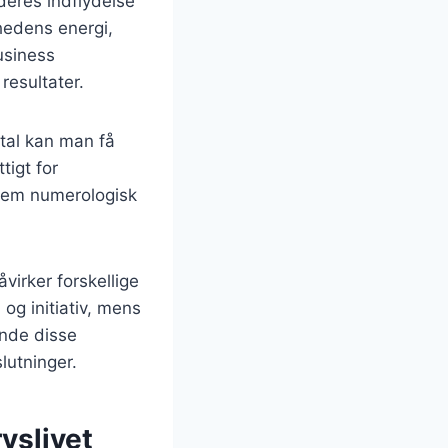
deres indflydelse
mhedens energi,
usiness
resultater.
tal kan man få
tigt for
nnem numerologisk
åvirker forskellige
og initiativ, mens
ende disse
lutninger.
vslivet