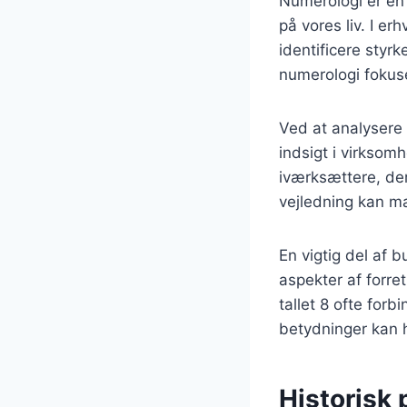
Numerologi er en
på vores liv. I e
identificere styr
numerologi fokuse
Ved at analysere 
indsigt i virksom
iværksættere, de
vejledning kan ma
En vigtig del af b
aspekter af forre
tallet 8 ofte for
betydninger kan 
Historisk 