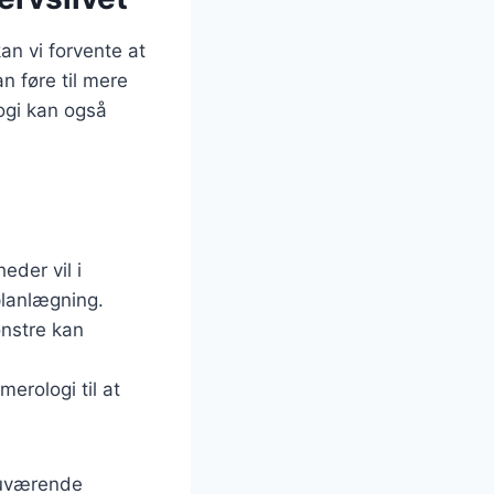
n vi forvente at
n føre til mere
logi kan også
eder vil i
planlægning.
ønstre kan
erologi til at
nuværende