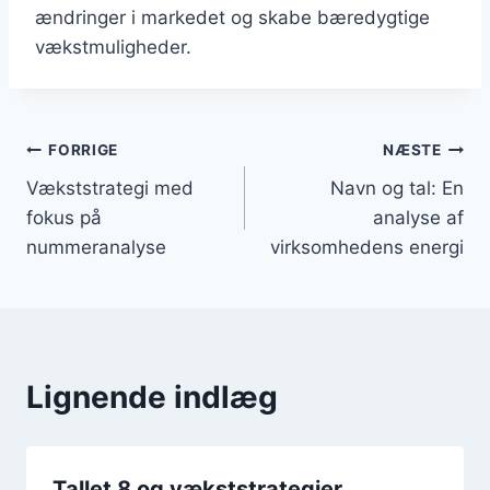
ændringer i markedet og skabe bæredygtige
vækstmuligheder.
Indlægsnavigation
FORRIGE
NÆSTE
Vækststrategi med
Navn og tal: En
fokus på
analyse af
nummeranalyse
virksomhedens energi
Lignende indlæg
Tallet 8 og vækststrategier