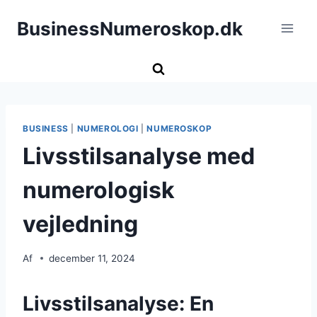
Fortsæt
BusinessNumeroskop.dk
til
indhold
BUSINESS
|
NUMEROLOGI
|
NUMEROSKOP
Livsstilsanalyse med
numerologisk
vejledning
Af
december 11, 2024
Livsstilsanalyse: En