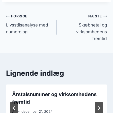
Indlægsnavigation
FORRIGE
NÆSTE
Livsstilsanalyse med
Skæbnetal og
numerologi
virksomhedens
fremtid
Lignende indlæg
Årstalsnummer og virksomhedens
fremtid
Af
december 21, 2024