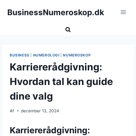
Fortsæt
BusinessNumeroskop.dk
til
indhold
BUSINESS
|
NUMEROLOGI
|
NUMEROSKOP
Karriererådgivning:
Hvordan tal kan guide
dine valg
Af
december 13, 2024
Karriererådgivning: