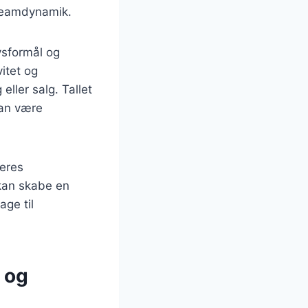
 teamdynamik.
vsformål og
itet og
eller salg. Tallet
kan være
deres
 kan skabe en
age til
 og