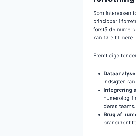
Som interessen fo
principper i forr
forstå de numerol
kan føre til mere 
Fremtidige tenden
Dataanalyse
indsigter ka
Integrering 
numerologi i 
deres teams.
Brug af nume
brandidentite