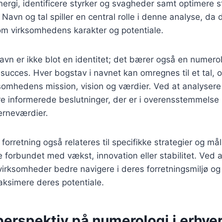
rgi, identificere styrker og svagheder samt optimere st
Navn og tal spiller en central rolle i denne analyse, da 
 om virksomhedens karakter og potentiale.
n er ikke blot en identitet; det bærer også en numerol
succes. Hver bogstav i navnet kan omregnes til et tal, o
rksomhedens mission, vision og værdier. Ved at analysere
re informerede beslutninger, der er i overensstemmels
erneværdier.
forretning også relateres til specifikke strategier og må
e forbundet med vækst, innovation eller stabilitet. Ved a
virksomheder bedre navigere i deres forretningsmiljø og
maksimere deres potentiale.
perspektiv på numerologi i erhver