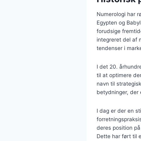
Numerologi har rø
Egypten og Babylo
forudsige fremtid
integreret del af
tendenser i mark
I det 20. århundr
til at optimere d
navn til strategis
betydninger, der 
I dag er der en s
forretningspraksi
deres position p
Dette har ført til