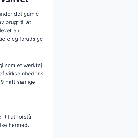
runder det gamle
 brugt til at
levet en
ysere og forudsige
gi som et værktøj
g af virksomhedens
g 9 haft særlige
til at forstå
else hermed.