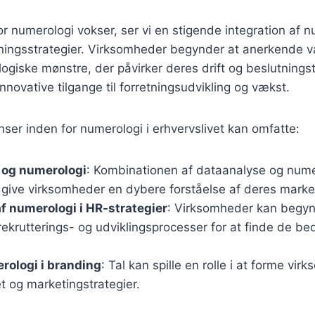
r numerologi vokser, ser vi en stigende integration af 
etningsstrategier. Virksomheder begynder at anerkende v
ogiske mønstre, der påvirker deres drift og beslutnings
innovative tilgange til forretningsudvikling og vækst.
ser inden for numerologi i erhvervslivet kan omfatte:
 og numerologi
: Kombinationen af dataanalyse og num
n give virksomheder en dybere forståelse af deres mark
af numerologi i HR-strategier
: Virksomheder kan begy
rekrutterings- og udviklingsprocesser for at finde de be
rologi i branding
: Tal kan spille en rolle i at forme vi
t og marketingstrategier.