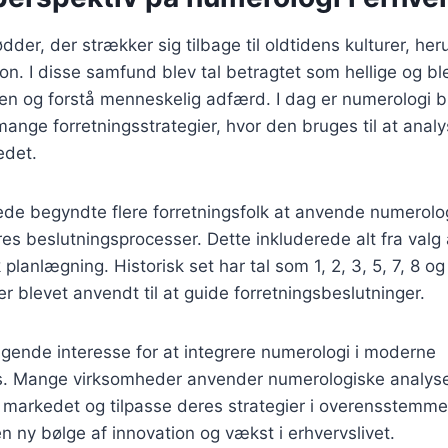
dder, der strækker sig tilbage til oldtidens kulturer, he
n. I disse samfund blev tal betragtet som hellige og blev
en og forstå menneskelig adfærd. I dag er numerologi b
 mange forretningsstrategier, hvor den bruges til at anal
edet.
ede begyndte flere forretningsfolk at anvende numerolo
eres beslutningsprocesser. Dette inkluderede alt fra val
k planlægning. Historisk set har tal som 1, 2, 3, 5, 7, 8 o
er blevet anvendt til at guide forretningsbeslutninger.
tigende interesse for at integrere numerologi i moderne
s. Mange virksomheder anvender numerologiske analyser 
å markedet og tilpasse deres strategier i overensstemm
 en ny bølge af innovation og vækst i erhvervslivet.