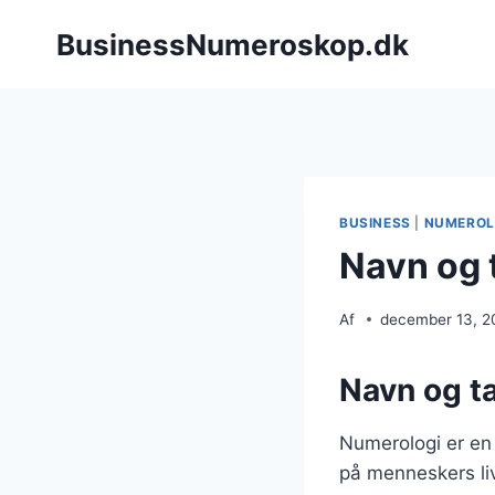
Fortsæt
BusinessNumeroskop.dk
til
indhold
BUSINESS
|
NUMEROL
Navn og 
Af
december 13, 2
Navn og ta
Numerologi er en
på menneskers liv