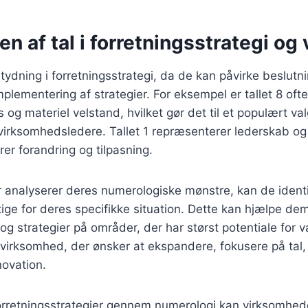
n af tal i forretningsstrategi og
tydning i forretningsstrategi, da de kan påvirke beslutn
plementering af strategier. For eksempel er tallet 8 of
og materiel velstand, hvilket gør det til et populært va
irksomhedsledere. Tallet 1 repræsenterer lederskab og i
rer forandring og tilpasning.
analyserer deres numerologiske mønstre, kan de identifi
ige for deres specifikke situation. Dette kan hjælpe d
og strategier på områder, der har størst potentiale for v
virksomhed, der ønsker at ekspandere, fokusere på tal,
ovation.
forretningsstrategier gennem numerologi kan virksomhed