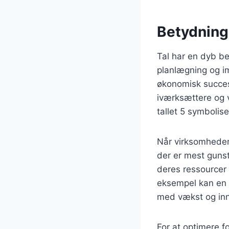
Betydninge
Tal har en dyb be
planlægning og im
økonomisk succes 
iværksættere og v
tallet 5 symbolise
Når virksomheder 
der er mest gunst
deres ressourcer 
eksempel kan en 
med vækst og inn
For at optimere 