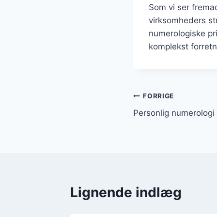
Som vi ser fremad,
virksomheders st
numerologiske pri
komplekst forret
Indlægsnavi
FORRIGE
Personlig numerologi 
Lignende indlæg