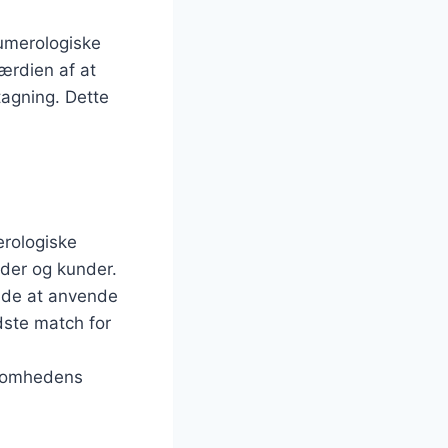
numerologiske
ærdien af at
tagning. Dette
erologiske
eder og kunder.
nde at anvende
dste match for
rksomhedens