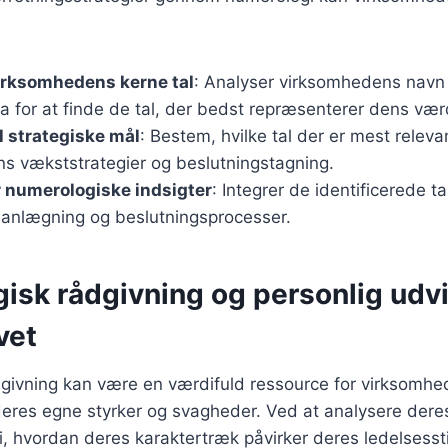
virksomhedens kerne tal
: Analyser virksomhedens navn
a for at finde de tal, der bedst repræsenterer dens værd
il strategiske mål
: Bestem, hvilke tal der er mest releva
s vækststrategier og beslutningstagning.
 numerologiske indsigter
: Integrer de identificerede t
planlægning og beslutningsprocesser.
sk rådgivning og personlig udvik
vet
givning kan være en værdifuld ressource for virksomhe
deres egne styrker og svagheder. Ved at analysere deres
 i, hvordan deres karaktertræk påvirker deres ledelsessti