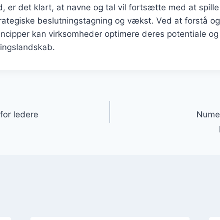
 er det klart, at navne og tal vil fortsætte med at spille e
rategiske beslutningstagning og vækst. Ved at forstå o
ncipper kan virksomheder optimere deres potentiale og 
ningslandskab.
gation
for ledere
Numer