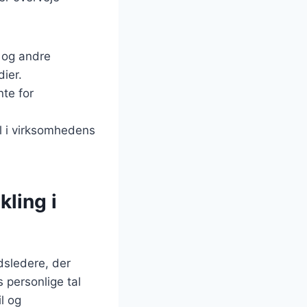
 og andre
ier.
nte for
al i virksomhedens
ling i
dsledere, der
 personlige tal
l og