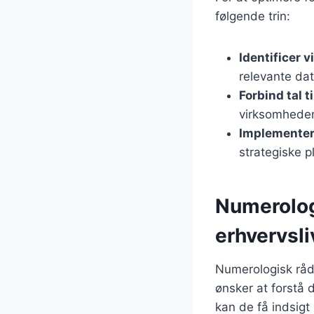
følgende trin:
Identificer 
relevante dat
Forbind tal t
virksomheden
Implementer
strategiske 
Numerologi
erhvervsli
Numerologisk råd
ønsker at forstå 
kan de få indsigt