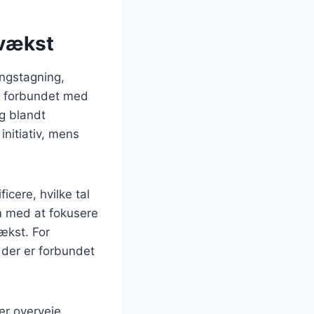
 vækst
ingstagning,
te forbundet med
lg blandt
nitiativ, mens
cere, hvilke tal
em med at fokusere
ækst. For
 der er forbundet
er overveje