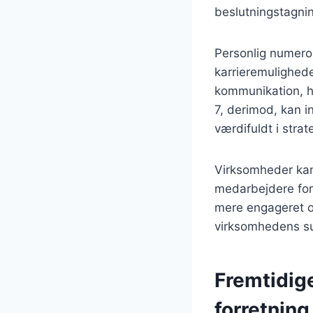
beslutningstagnin
Personlig numerol
karrieremulighede
kommunikation, hv
7, derimod, kan i
værdifuldt i stra
Virksomheder kan 
medarbejdere for
mere engageret og
virksomhedens s
Fremtidig
forretning