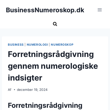
Fortsæt
BusinessNumeroskop.dk
til
indhold
BUSINESS
|
NUMEROLOGI
|
NUMEROSKOP
Forretningsrådgivning
gennem numerologiske
indsigter
Af
december 19, 2024
Forretningsrådgivning