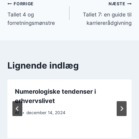
Indlægsnavigation
FORRIGE
NÆSTE
Tallet 4 og
Tallet 7: en guide til
forretningsmønstre
karriererådgivning
Lignende indlæg
Numerologiske tendenser i
erhvervslivet
Af
december 14, 2024