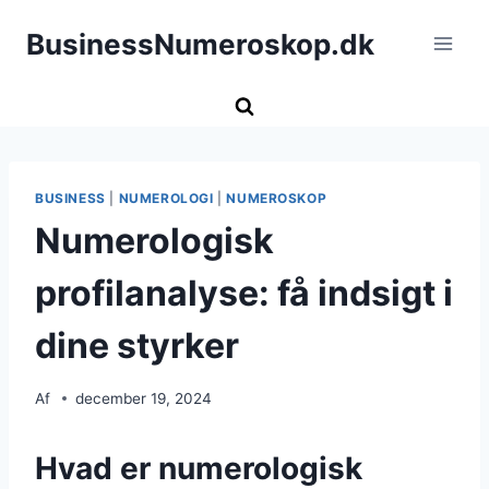
Fortsæt
BusinessNumeroskop.dk
til
indhold
BUSINESS
|
NUMEROLOGI
|
NUMEROSKOP
Numerologisk
profilanalyse: få indsigt i
dine styrker
Af
december 19, 2024
Hvad er numerologisk