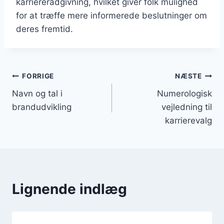
karriererådgivning, hvilket giver folk mulighed
for at træffe mere informerede beslutninger om
deres fremtid.
Indlægsnavigation
FORRIGE
NÆSTE
Navn og tal i
Numerologisk
brandudvikling
vejledning til
karrierevalg
Lignende indlæg