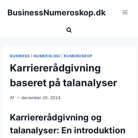
Fortsæt
BusinessNumeroskop.dk
til
indhold
BUSINESS
|
NUMEROLOGI
|
NUMEROSKOP
Karriererådgivning
baseret på talanalyser
Af
december 20, 2024
Karriererådgivning og
talanalyser: En introduktion