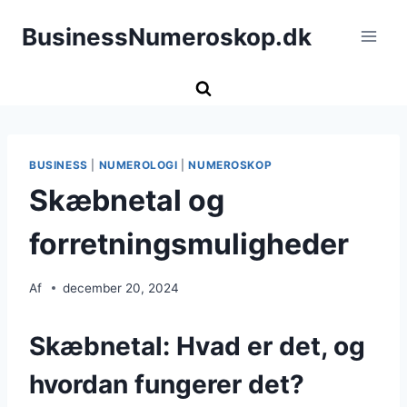
Fortsæt
BusinessNumeroskop.dk
til
indhold
BUSINESS
|
NUMEROLOGI
|
NUMEROSKOP
Skæbnetal og
forretningsmuligheder
Af
december 20, 2024
Skæbnetal: Hvad er det, og
hvordan fungerer det?