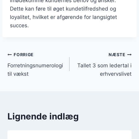
imødekomme kundernes behov og ønsker.
Dette kan føre til øget kundetilfredshed og
loyalitet, hvilket er afgørende for langsigtet
succes.
Indlægsnavigation
FORRIGE
NÆSTE
Forretningsnumerologi
Tallet 3 som ledertal i
til vækst
erhvervslivet
Lignende indlæg