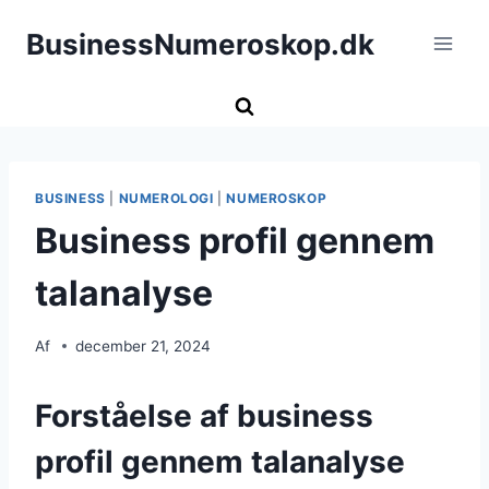
Fortsæt
BusinessNumeroskop.dk
til
indhold
BUSINESS
|
NUMEROLOGI
|
NUMEROSKOP
Business profil gennem
talanalyse
Af
december 21, 2024
Forståelse af business
profil gennem talanalyse