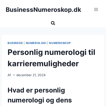
Fortsæt
BusinessNumeroskop.dk
til
indhold
BUSINESS
|
NUMEROLOGI
|
NUMEROSKOP
Personlig numerologi til
karrieremuligheder
Af
december 21, 2024
Hvad er personlig
numerologi og dens