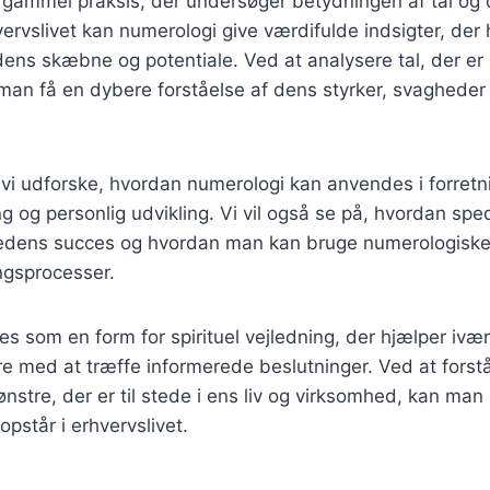
 gammel praksis, der undersøger betydningen af tal og 
rhvervslivet kan numerologi give værdifulde indsigter, de
ens skæbne og potentiale. Ved at analysere tal, der er k
man få en dybere forståelse af dens styrker, svagheder
il vi udforske, hvordan numerologi kan anvendes i forretn
g og personlig udvikling. Vi vil også se på, hvordan spec
edens succes og hvordan man kan bruge numerologiske v
ngsprocesser.
s som en form for spirituel vejledning, der hjælper ivæ
e med at træffe informerede beslutninger. Ved at forst
stre, der er til stede i ens liv og virksomhed, kan man 
opstår i erhvervslivet.