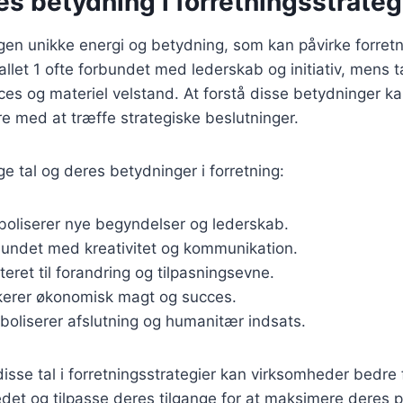
es betydning i forretningsstrateg
egen unikke energi og betydning, som kan påvirke forret
llet 1 ofte forbundet med lederskab og initiativ, mens tal
ces og materiel velstand. At forstå disse betydninger k
e med at træffe strategiske beslutninger.
ge tal og deres betydninger i forretning:
boliserer nye begyndelser og lederskab.
bundet med kreativitet og kommunikation.
ateret til forandring og tilpasningsevne.
ikerer økonomisk magt og succes.
boliserer afslutning og humanitær indsats.
disse tal i forretningsstrategier kan virksomheder bedre
det og tilpasse deres tilgange for at maksimere deres p