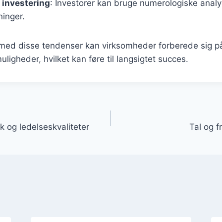
 investering
: Investorer kan bruge numerologiske analys
ninger.
 med disse tendenser kan virksomheder forberede sig på
ligheder, hvilket kan føre til langsigtet succes.
gation
k og ledelseskvaliteter
Tal og f