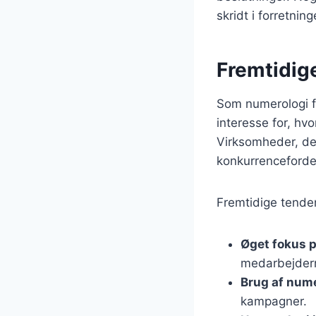
skridt i forretning
Fremtidige
Som numerologi fo
interesse for, hv
Virksomheder, der
konkurrenceforde
Fremtidige tende
Øget fokus p
medarbejdern
Brug af nume
kampagner.