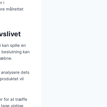
r i
re målrettet
vslivet
 kan spille en
n beslutning kan
skæbne.
, analysere dets
produktet vil
 for at træffe
 tage vigtige