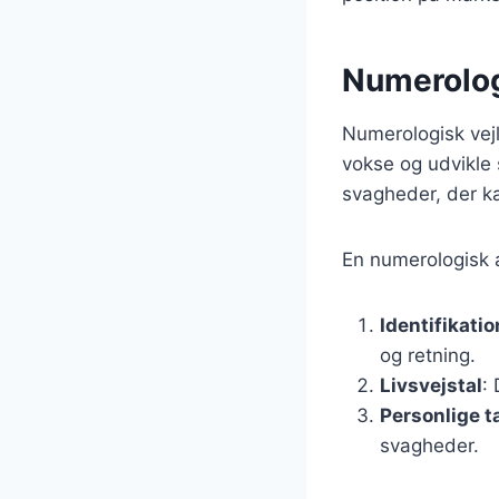
Numerologi
Numerologisk vejl
vokse og udvikle 
svagheder, der k
En numerologisk 
Identifikati
og retning.
Livsvejstal
:
Personlige ta
svagheder.