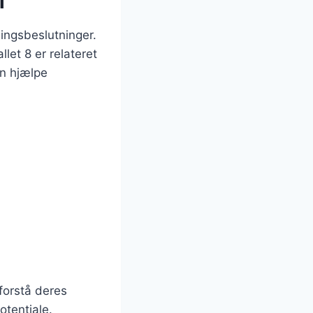
i
ningsbeslutninger.
let 8 er relateret
an hjælpe
 forstå deres
otentiale.