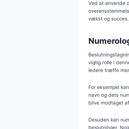
Ved at anvende di
overensstemmelse 
vækst og succes.
Numerologi
Beslutningstagnin
vigtig rolle i de
ledere træffe me
For eksempel kan 
navn og dets nume
blive modtaget af
Desuden kan numer
beslutninger. Nog