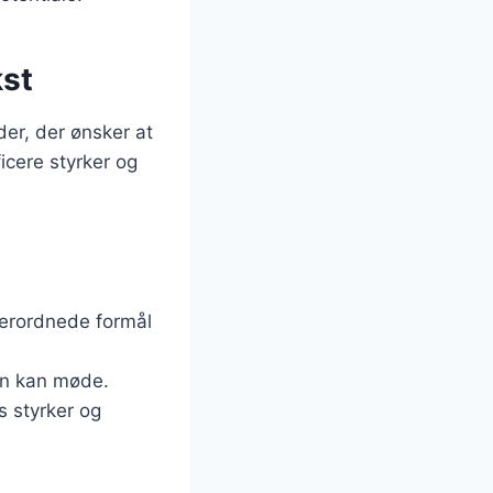
kst
er, der ønsker at
icere styrker og
verordnede formål
den kan møde.
s styrker og