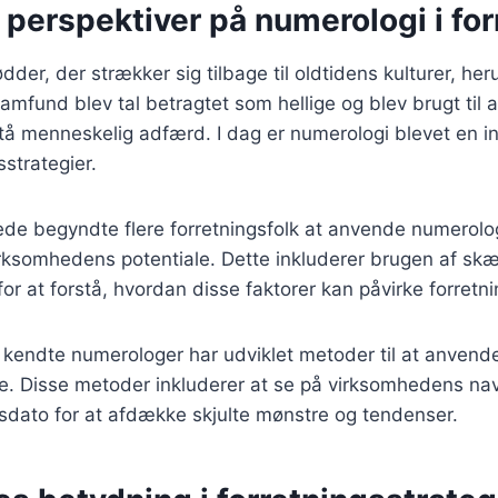
 perspektiver på numerologi i for
dder, der strækker sig tilbage til oldtidens kulturer, he
samfund blev tal betragtet som hellige og blev brugt til 
tå menneskelig adfærd. I dag er numerologi blevet en in
strategier.
ede begyndte flere forretningsfolk at anvende numerolo
virksomhedens potentiale. Dette inkluderer brugen af skæb
for at forstå, hvordan disse faktorer kan påvirke forretni
kendte numerologer har udviklet metoder til at anvende
e. Disse metoder inkluderer at se på virksomhedens nav
sdato for at afdække skjulte mønstre og tendenser.