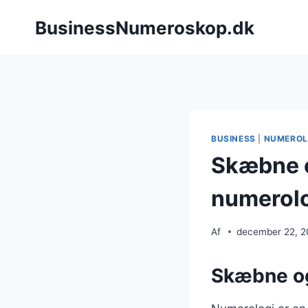
Fortsæt
BusinessNumeroskop.dk
til
indhold
BUSINESS
|
NUMEROL
Skæbne og
numerol
Af
december 22, 
Skæbne og 