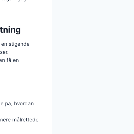
tning
i en stigende
ser.
an få en
se på, hvordan
 mere målrettede