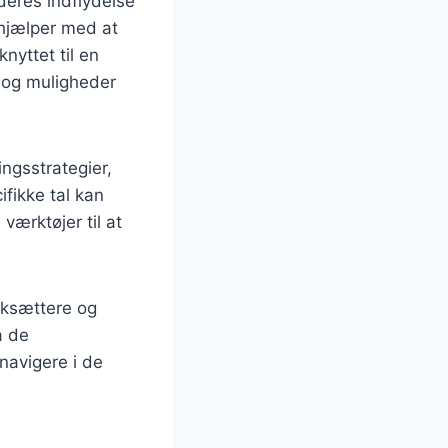
deres indflydelse
r hjælper med at
nyttet til en
 og muligheder
ingsstrategier,
ifikke tal kan
ærktøjer til at
rksættere og
å de
navigere i de