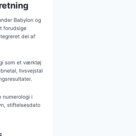
retning
runder Babylon og
at forudsige
tegreret del af
gi som et værktøj
netal, livsvejstal
ngsresultater.
 numerologi i
n, stiftelsesdato