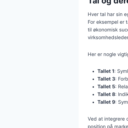
Tal og der
Hver tal har sin 
For eksempel er ta
til økonomisk suc
virksomhedsleder
Her er nogle vigti
Tallet 1
: Sym
Tallet 3
: For
Tallet 5
: Rel
Tallet 8
: Ind
Tallet 9
: Sym
Ved at integrere 
position på marke