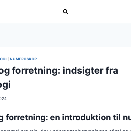
OGI
|
NUMEROSKOP
 forretning: indsigter fra
ogi
2024
forretning: en introduktion til 