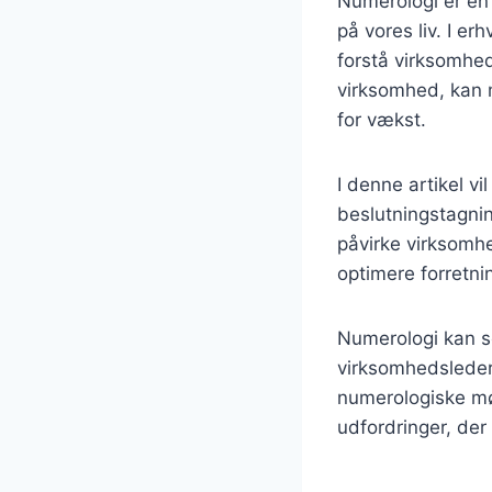
Numerologi er en
på vores liv. I e
forstå virksomhed
virksomhed, kan 
for vækst.
I denne artikel v
beslutningstagnin
påvirke virksomh
optimere forretni
Numerologi kan se
virksomhedsleder
numerologiske møn
udfordringer, der 