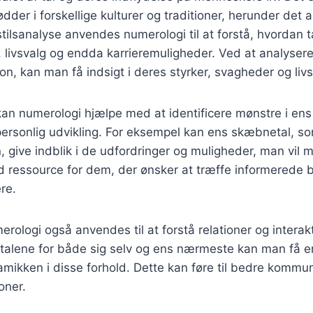
ødder i forskellige kulturer og traditioner, herunder det
stilsanalyse anvendes numerologi til at forstå, hvordan t
 livsvalg og endda karrieremuligheder. Ved at analysere 
son, kan man få indsigt i deres styrker, svagheder og liv
e kan numerologi hjælpe med at identificere mønstre i ens
 personlig udvikling. For eksempel kan ens skæbnetal, 
, give indblik i de udfordringer og muligheder, man vil 
d ressource for dem, der ønsker at træffe informerede 
ere.
ologi også anvendes til at forstå relationer og intera
 talene for både sig selv og ens nærmeste kan man få 
amikken i disse forhold. Dette kan føre til bedre kommu
oner.