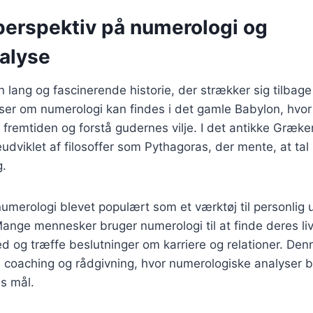
 perspektiv på numerologi og
nalyse
 lang og fascinerende historie, der strækker sig tilbage 
lser om numerologi kan findes i det gamle Babylon, hvo
ge fremtiden og forstå gudernes vilje. I det antikke Græk
udviklet af filosoffer som Pythagoras, der mente, at ta
g.
numerologi blevet populært som et værktøj til personlig 
 Mange mennesker bruger numerologi til at finde deres liv
d og træffe beslutninger om karriere og relationer. Den
 i coaching og rådgivning, hvor numerologiske analyser br
s mål.