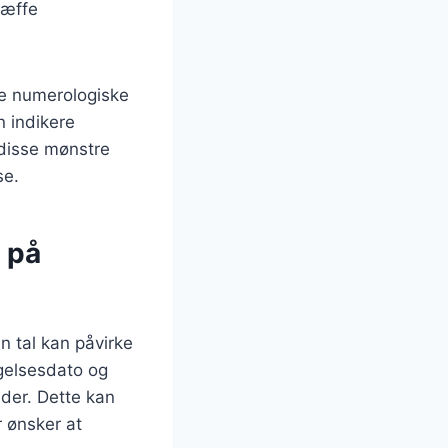
ræffe
de numerologiske
n indikere
 disse mønstre
se.
 på
n tal kan påvirke
gelsesdato og
eder. Dette kan
 ønsker at