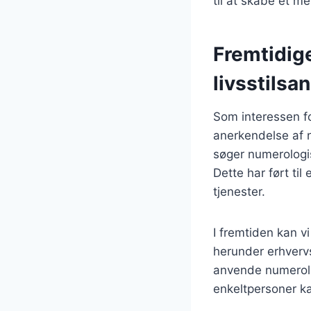
til at skabe et me
Fremtidig
livsstilsa
Som interessen fo
anerkendelse af n
søger numerologis
Dette har ført til
tjenester.
I fremtiden kan vi
herunder erhverv
anvende numerolo
enkeltpersoner kan