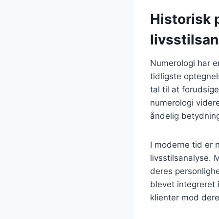
Historisk
livsstilsa
Numerologi har en
tidligste optegne
tal til at forudsi
numerologi videre
åndelig betydnin
I moderne tid er 
livsstilsanalyse.
deres personlighe
blevet integreret
klienter mod dere