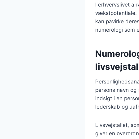
I erhvervslivet a
vækstpotentiale. 
kan påvirke deres 
numerologi som et
Numerolog
livsvejstal
Personlighedsanal
persons navn og f
indsigt i en pers
lederskab og uaf
Livsvejstallet, s
giver en overordn