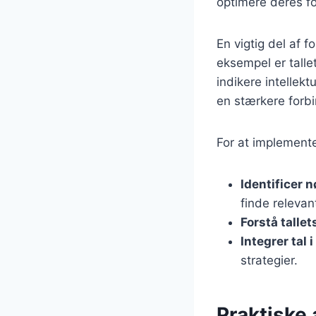
optimere deres fo
En vigtig del af f
eksempel er tall
indikere intellek
en stærkere forb
For at implemente
Identificer n
finde relevant
Forstå talle
Integrer tal 
strategier.
Praktiske 