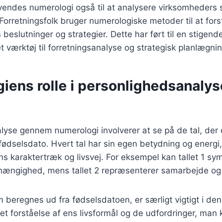
nvendes numerologi også til at analysere virksomheders
Forretningsfolk bruger numerologiske metoder til at fors
beslutninger og strategier. Dette har ført til en stigend
 værktøj til forretningsanalyse og strategisk planlægnin
iens rolle i personlighedsanalys
yse gennem numerologi involverer at se på de tal, der er
ødselsdato. Hvert tal har sin egen betydning og energi
ons karaktertræk og livsvej. For eksempel kan tallet 1 sy
hængighed, mens tallet 2 repræsenterer samarbejde og
om beregnes ud fra fødselsdatoen, er særligt vigtigt i de
et forståelse af ens livsformål og de udfordringer, man