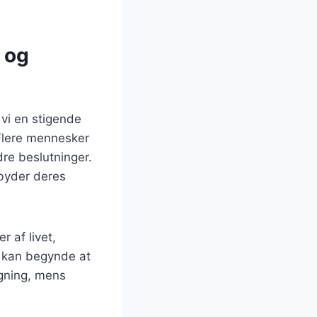
 og
 vi en stigende
 Flere mennesker
dre beslutninger.
ilbyder deres
r af livet,
r kan begynde at
gning, mens