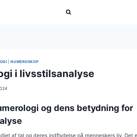
OGI
|
NUMEROSKOP
i i livsstilsanalyse
2024
umerologi og dens betydning for
nalyse
diet af tal og deres indflydelse på menneskers liv. Det