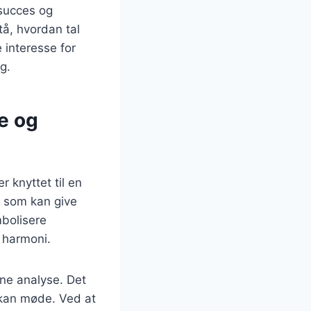
 succes og
tå, hvordan tal
e interesse for
g.
e og
 knyttet til en
, som kan give
mbolisere
 harmoni.
nne analyse. Det
 kan møde. Ved at