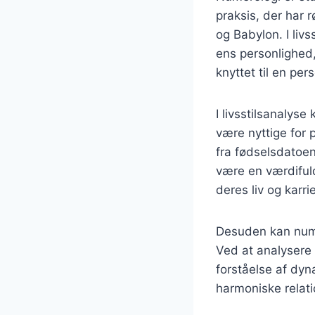
praksis, der har r
og Babylon. I livs
ens personlighed,
knyttet til en per
I livsstilsanalys
være nyttige for
fra fødselsdatoen
være en værdiful
deres liv og karri
Desuden kan numer
Ved at analysere
forståelse af dyn
harmoniske relati