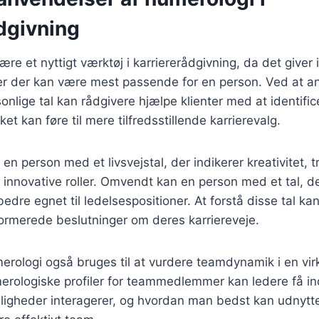
dgivning
e et nyttigt værktøj i karriererådgivning, da det giver in
er der kan være mest passende for en person. Ved at a
sonlige tal kan rådgivere hjælpe klienter med at identifi
lket kan føre til mere tilfredsstillende karrierevalg.
n person med et livsvejstal, der indikerer kreativitet, tr
r innovative roller. Omvendt kan en person med et tal, d
edre egnet til ledelsespositioner. At forstå disse tal ka
ormerede beslutninger om deres karriereveje.
rologi også bruges til at vurdere teamdynamik i en vi
rologiske profiler for teammedlemmer kan ledere få ind
nligheder interagerer, og hvordan man bedst kan udnytte