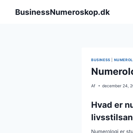
Fortsæt
BusinessNumeroskop.dk
til
indhold
BUSINESS
|
NUMEROL
Numerolog
Af
december 24, 
Hvad er n
livsstilsa
Numerologi er stu