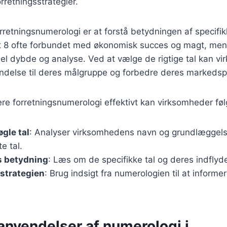
rretningsstrategier.
orretningsnumerologi er at forstå betydningen af specifikk
et 8 ofte forbundet med økonomisk succes og magt, mens
tuel dybde og analyse. Ved at vælge de rigtige tal kan 
indelse til deres målgruppe og forbedre deres markedspo
re forretningsnumerologi effektivt kan virksomheder følg
øgle tal
: Analyser virksomhedens navn og grundlæggels
e tal.
ts betydning
: Læs om de specifikke tal og deres indflyde
i strategien
: Brug indsigt fra numerologien til at informe
anvendelser af numerologi i