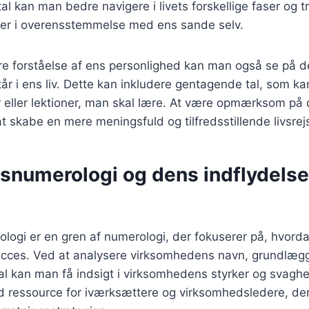
tal kan man bedre navigere i livets forskellige faser og t
r er i overensstemmelse med ens sande selv.
ere forståelse af ens personlighed kan man også se på 
år i ens liv. Dette kan inkludere gentagende tal, som ka
r eller lektioner, man skal lære. At være opmærksom på
 skabe en mere meningsfuld og tilfredsstillende livsrej
gsnumerologi og dens indflydelse
logi er en gren af numerologi, der fokuserer på, hvorda
cces. Ved at analysere virksomhedens navn, grundlæg
al kan man få indsigt i virksomhedens styrker og svagh
d ressource for iværksættere og virksomhedsledere, der