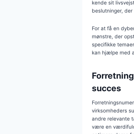
kende sit livsvejs
beslutninger, de
For at få en dyb
mønstre, der opst
specifikke temae
kan hjælpe med at
Forretnin
succes
Forretningsnumero
virksomheders su
andre relevante t
være en værdiful