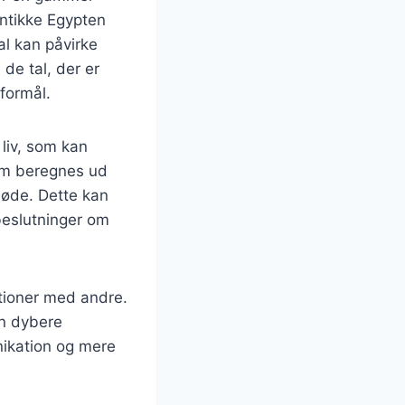
 antikke Egypten
al kan påvirke
de tal, der er
sformål.
 liv, som kan
som beregnes ud
møde. Dette kan
beslutninger om
ktioner med andre.
en dybere
nikation og mere