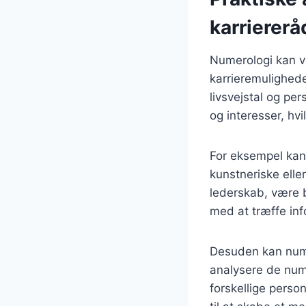
karriererå
Numerologi kan vær
karrieremulighed
livsvejstal og per
og interesser, hvi
For eksempel kan e
kunstneriske elle
lederskab, være b
med at træffe inf
Desuden kan nume
analysere de nume
forskellige perso