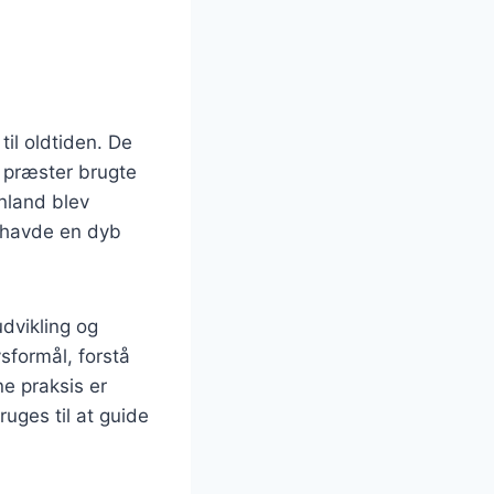
til oldtiden. De
r præster brugte
enland blev
l havde en dyb
udvikling og
sformål, forstå
ne praksis er
uges til at guide