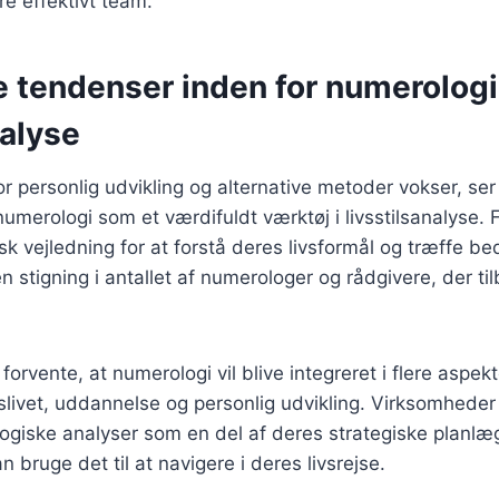
re effektivt team.
e tendenser inden for numerologi
nalyse
r personlig udvikling og alternative metoder vokser, ser
umerologi som et værdifuldt værktøj i livsstilsanalyse.
k vejledning for at forstå deres livsformål og træffe be
 en stigning i antallet af numerologer og rådgivere, der t
 forvente, at numerologi vil blive integreret i flere aspekte
slivet, uddannelse og personlig udvikling. Virksomhede
giske analyser som en del af deres strategiske planlæ
 bruge det til at navigere i deres livsrejse.