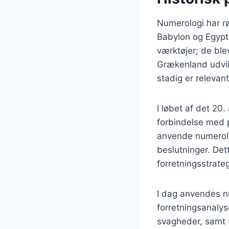
Numerologi har rød
Babylon og Egypte
værktøjer; de blev
Grækenland udvikl
stadig er relevant
I løbet af det 20
forbindelse med 
anvende numerolog
beslutninger. Det
forretningsstrateg
I dag anvendes n
forretningsanalys
svagheder, samt t