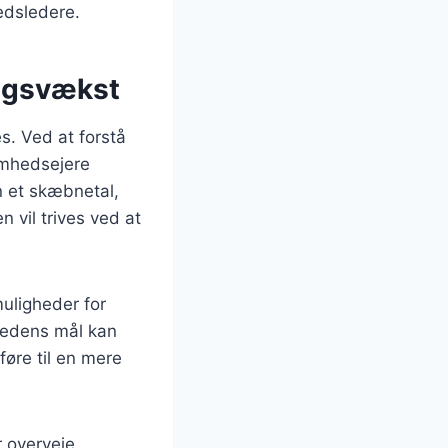
edsledere.
ingsvækst
s. Ved at forstå
omhedsejere
n et skæbnetal,
vil trives ved at
uligheder for
edens mål kan
øre til en mere
r overveje