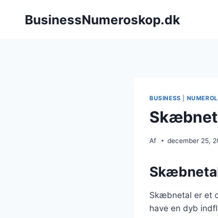
Fortsæt
BusinessNumeroskop.dk
til
indhold
BUSINESS
|
NUMEROL
Skæbnetal
Af
december 25, 
Skæbnetal
Skæbnetal er et c
have en dyb indfl