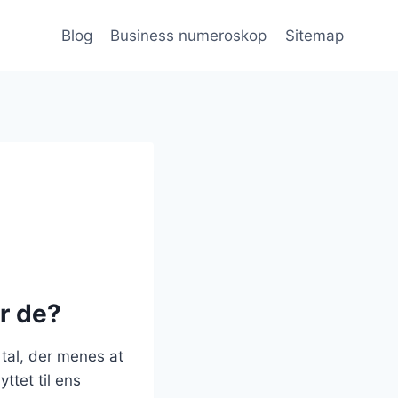
Blog
Business numeroskop
Sitemap
r de?
 tal, der menes at
ttet til ens