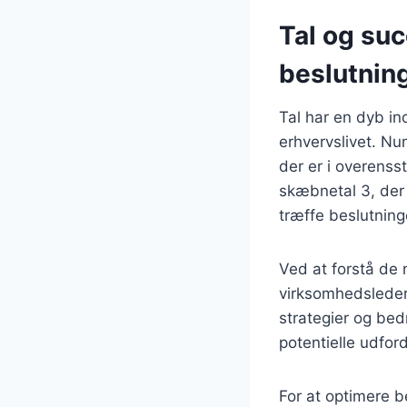
Tal og su
beslutnin
Tal har en dyb in
erhvervslivet. Nu
der er i overens
skæbnetal 3, der 
træffe beslutning
Ved at forstå de
virksomhedsledere
strategier og bed
potentielle udfor
For at optimere b