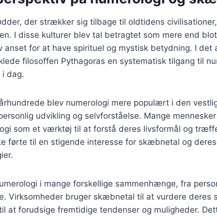
der, der strækker sig tilbage til oldtidens civilisatione
n. I disse kulturer blev tal betragtet som mere end bl
 anset for at have spirituel og mystisk betydning. I det 
ede filosoffen Pythagoras en systematisk tilgang til n
 i dag.
. århundrede blev numerologi mere populært i den vestlig
personlig udvikling og selvforståelse. Mange menneske
i som et værktøj til at forstå deres livsformål og træf
te førte til en stigende interesse for skæbnetal og dere
ier.
umerologi i mange forskellige sammenhænge, fra personl
e. Virksomheder bruger skæbnetal til at vurdere deres s
il at forudsige fremtidige tendenser og muligheder. Dett