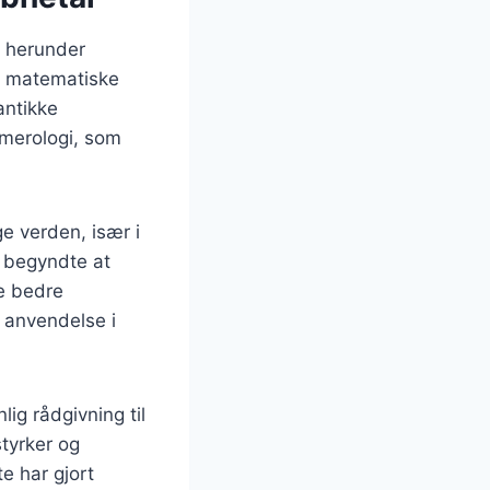
r, herunder
ot matematiske
antikke
umerologi, som
e verden, især i
r begyndte at
fe bedre
s anvendelse i
ig rådgivning til
tyrker og
e har gjort