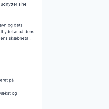
 udnytter sine
navn og dets
dflydelse på dens
dens skæbnetal,
eret på
 vækst og