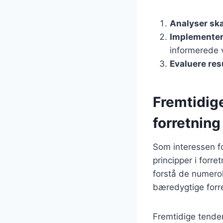
Analyser sk
Implementer
informerede 
Evaluere res
Fremtidig
forretning
Som interessen fo
principper i forr
forstå de numerol
bæredygtige forre
Fremtidige tende