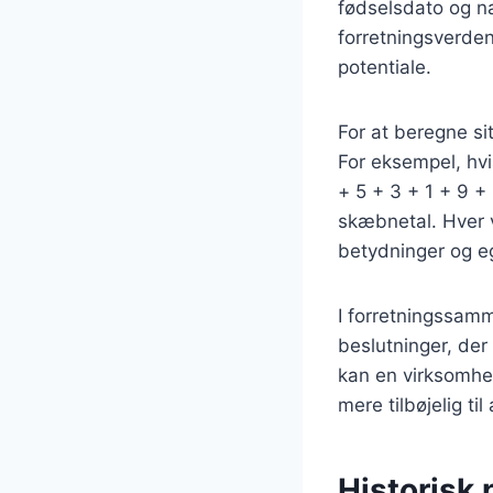
fødselsdato og nav
forretningsverde
potentiale.
For at beregne si
For eksempel, hvi
+ 5 + 3 + 1 + 9 + 
skæbnetal. Hver v
betydninger og e
I forretningssam
beslutninger, de
kan en virksomhed
mere tilbøjelig til
Historisk