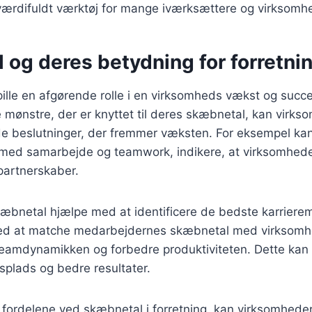
 værdifuldt værktøj for mange iværksættere og virksomh
 og deres betydning for forretn
lle en afgørende rolle i en virksomheds vækst og succe
mønstre, der er knyttet til deres skæbnetal, kan virks
de beslutninger, der fremmer væksten. For eksempel ka
 med samarbejde og teamwork, indikere, at virksomheden 
artnerskaber.
æbnetal hjælpe med at identificere de bedste karrierem
ed at matche medarbejdernes skæbnetal med virksomh
eamdynamikken og forbedre produktiviteten. Dette kan f
splads og bedre resultater.
 fordelene ved skæbnetal i forretning, kan virksomhede