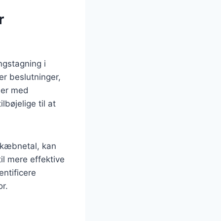
r
ngstagning i
er beslutninger,
ner med
bøjelige til at
skæbnetal, kan
il mere effektive
ntificere
r.