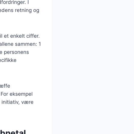
fordringer. I
edens retning og
et enkelt ciffer.
tallene sammen: 1
ære personens
ecifikke
æffe
. For eksempel
nitiativ, være
æbnetal