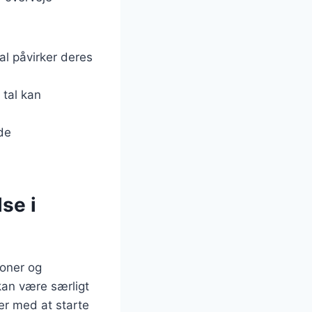
al påvirker deres
tal kan
ide
se i
soner og
kan være særligt
ger med at starte