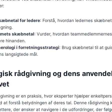
er:
skæbnetal for ledere
: Forstå, hvordan ledernes skæbnet
agning.
amets skæbnetal
: Vurder, hvordan teammedlemmernes 
re hinanden.
erologi i forretningsstrategi
: Brug skæbnetal til at gu
s langsigtede mål.
isk rådgivning og dens anvendel
vet
ivning er en praksis, hvor eksperter hjælper enkeltper
 at forstå betydningen af deres tal. Denne rådgivning 
ættere, der ønsker at navigere i de udfordringer, der føl