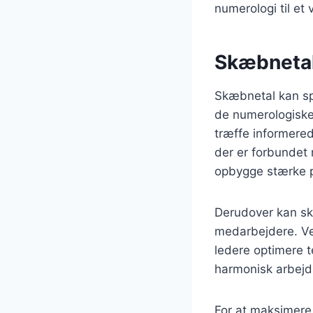
numerologi til et
Skæbnetal
Skæbnetal kan spi
de numerologiske 
træffe informere
der er forbundet
opbygge stærke p
Derudover kan sk
medarbejdere. V
ledere optimere t
harmonisk arbejd
For at maksimere