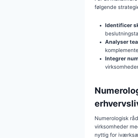
følgende strategi
Identificer 
beslutningst
Analyser te
komplemente
Integrer num
virksomheden
Numerolog
erhvervsli
Numerologisk rådg
virksomheder med
nyttig for iværks