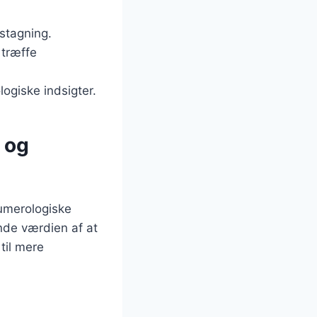
stagning.
 træffe
ogiske indsigter.
 og
numerologiske
ende værdien af at
til mere