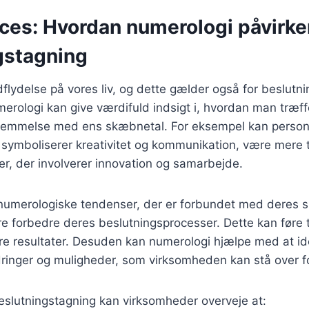
cces: Hvordan numerologi påvirke
gstagning
dflydelse på vores liv, og dette gælder også for beslutni
merologi kan give værdifuld indsigt i, hvordan man træff
stemmelse med ens skæbnetal. For eksempel kan perso
symboliserer kreativitet og kommunikation, være mere til
er, der involverer innovation og samarbejde.
 numerologiske tendenser, der er forbundet med deres 
 forbedre deres beslutningsprocesser. Dette kan føre t
re resultater. Desuden kan numerologi hjælpe med at ide
dringer og muligheder, som virksomheden kan stå over fo
eslutningstagning kan virksomheder overveje at: