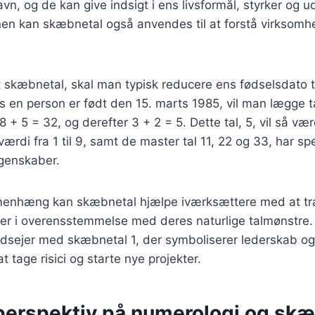
n, og de kan give indsigt i ens livsformål, styrker og ud
nen kan skæbnetal også anvendes til at forstå virksomh
t skæbnetal, skal man typisk reducere ens fødselsdato til 
s en person er født den 15. marts 1985, vil man lægge 
8 + 5 = 32, og derefter 3 + 2 = 5. Dette tal, 5, vil så v
ærdi fra 1 til 9, samt de master tal 11, 22 og 33, har sp
genskaber.
menhæng kan skæbnetal hjælpe iværksættere med at tr
r er i overensstemmelse med deres naturlige talmønstre
sejer med skæbnetal 1, der symboliserer lederskab og i
 at tage risici og starte nye projekter.
 perspektiv på numerologi og sk