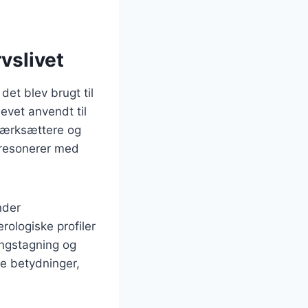
vslivet
det blev brugt til
evet anvendt til
værksættere og
 resonerer med
nder
ologiske profiler
ningstagning og
ke betydninger,