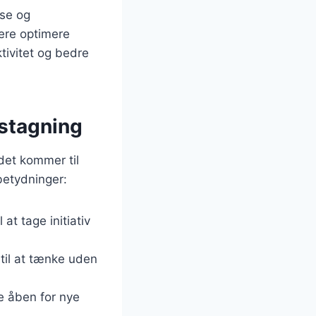
lse og
ere optimere
tivitet og bedre
gstagning
 det kommer til
betydninger:
at tage initiativ
til at tænke uden
re åben for nye