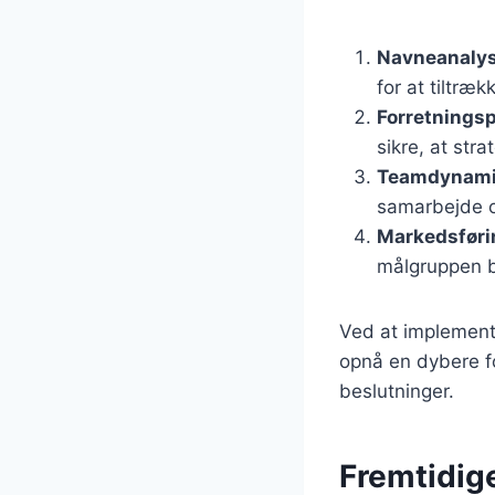
Navneanaly
for at tiltræ
Forretnings
sikre, at st
Teamdynam
samarbejde 
Markedsføri
målgruppen b
Ved at implemente
opnå en dybere f
beslutninger.
Fremtidige