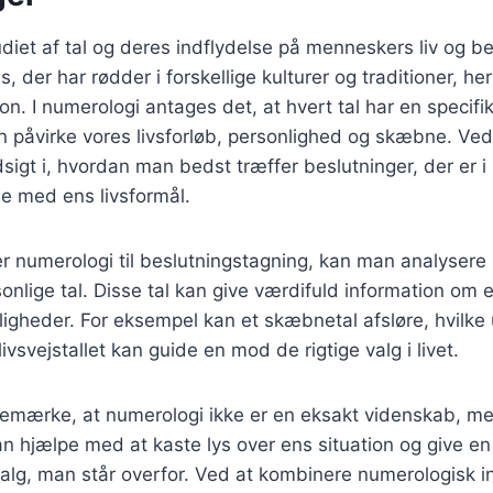
diet af tal og deres indflydelse på menneskers liv og be
, der har rødder i forskellige kulturer og traditioner, he
n. I numerologi antages det, at hvert tal har en specifi
n påvirke vores livsforløb, personlighed og skæbne. Ved 
dsigt i, hvordan man bedst træffer beslutninger, der er i
 med ens livsformål.
 numerologi til beslutningstagning, kan man analysere 
sonlige tal. Disse tal kan give værdifuld information om e
igheder. For eksempel kan et skæbnetal afsløre, hvilke
vsvejstallet kan guide en mod de rigtige valg i livet.
 bemærke, at numerologi ikke er en eksakt videnskab, m
an hjælpe med at kaste lys over ens situation og give e
valg, man står overfor. Ved at kombinere numerologisk 