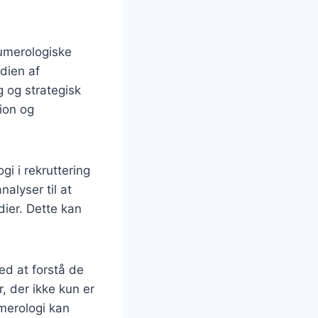
numerologiske
dien af
g og strategisk
tion og
i i rekruttering
lyser til at
dier. Dette kan
ed at forstå de
, der ikke kun er
merologi kan