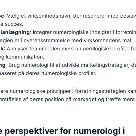
se
: Vælg et virksomhedsnavn, der resonerer med positive
kke succes.
planlægning
: Integrer numerologiske indsigter i forretni
rategien er i overensstemmelse med virksomhedens mål.
ik
: Analyser teammedlemmers numerologiske profiler fo
og kommunikation.
ng
: Brug numerologi til at udvikle marketingstrategier, de
aseret på deres numerologiske profiler.
re numerologiske principper i forretningsstrategien ka
orståelse af deres position på markedet og træffe mere
 perspektiver for numerologi i