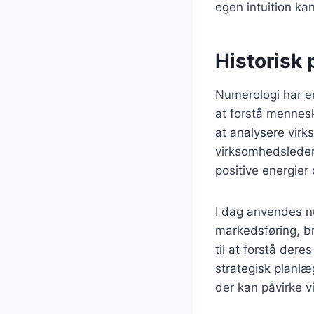
egen intuition ka
Historisk 
Numerologi har en 
at forstå mennesk
at analysere vir
virksomhedsleder
positive energier 
I dag anvendes nu
markedsføring, b
til at forstå dere
strategisk planlæ
der kan påvirke 