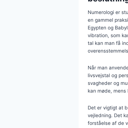
Numerologi er stu
en gammel praksis
Egypten og Babylo
vibration, som ka
tal kan man få in
overensstemmelse
Når man anvender
livsvejstal og per
svagheder og mul
kan møde, mens li
Det er vigtigt at
vejledning. Det k
forståelse af de 