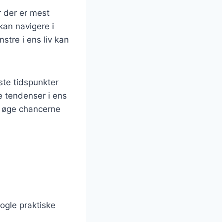
r der er mest
kan navigere i
tre i ens liv kan
ste tidspunkter
e tendenser i ens
n øge chancerne
ogle praktiske