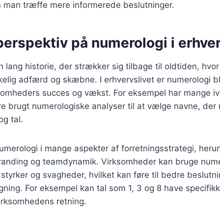
n man træffe mere informerede beslutninger.
perspektiv på numerologi i erhver
lang historie, der strækker sig tilbage til oldtiden, hvor 
elig adfærd og skæbne. I erhvervslivet er numerologi bl
ksomheders succes og vækst. For eksempel har mange i
e brugt numerologiske analyser til at vælge navne, der
og tal.
merologi i mange aspekter af forretningsstrategi, heru
randing og teamdynamik. Virksomheder kan bruge numer
s styrker og svagheder, hvilket kan føre til bedre beslut
gning. For eksempel kan tal som 1, 3 og 8 have specifik
virksomhedens retning.