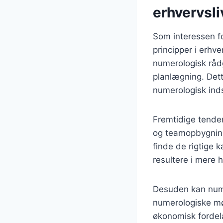
erhvervsli
Som interessen fo
principper i erhv
numerologisk rådg
planlægning. Dette
numerologisk ind
Fremtidige tenden
og teamopbygning
finde de rigtige 
resultere i mere 
Desuden kan numer
numerologiske møn
økonomisk fordel