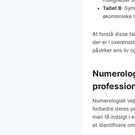
Tallet 8
: Sym
økonomiske m
At forstå disse t
der er i overens
påvirker ens liv 
Numerologi
profession
Numerologisk vej
forbedre deres pe
man få indsigt i 
at identificere o