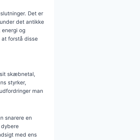
slutninger. Det er
runder det antikke
k energi og
at forstå disse
sit skæbnetal,
ns styrker,
 udfordringer man
en snarere en
n dybere
indsigt med ens