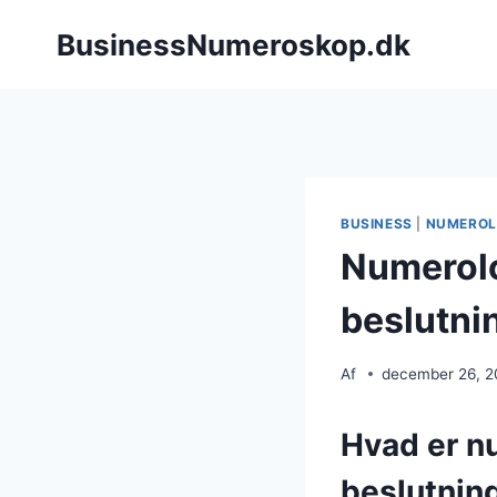
Fortsæt
BusinessNumeroskop.dk
til
indhold
BUSINESS
|
NUMEROL
Numerolog
beslutni
Af
december 26, 
Hvad er n
beslutnin