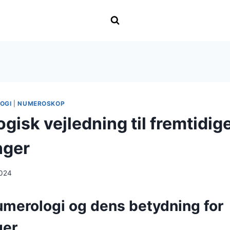
OGI
|
NUMEROSKOP
isk vejledning til fremtidig
nger
2024
umerologi og dens betydning for
ger