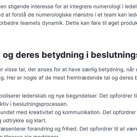
en stigende interesse for at integrere numerologi i lede
d at forstå de numerologiske mønstre i et team kan led
rbedre teamets dynamik. Dette kan føre til øget produk
l og deres betydning i beslutnin
er visse tal, der anses for at have særlig betydning, når
ng. Her er nogle af de mest fremtrædende tal og deres 
oliserer lederskab og nye begyndelser. Det opfordrer til 
ktiv i beslutningsprocessen.
bundet med kreativitet og kommunikation. Det opfordrer 
 udtrykke sig klart.
ræsenterer forandring og frihed. Det opfordrer til at væ
 tilpasse sig ændringer.