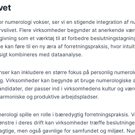
vet
r numerologi vokser, ser vi en stigende integration af 
ervslivet. Flere virksomheder begynder at anerkende vær
ivning som et værktøj til at forbedre beslutningstagnin
 kan føre til en ny æra af forretningspraksis, hvor intui
sigt kombineres med dataanalyse.
ser kan inkludere en større fokus på personlig numerolog
. Virksomheder kan begynde at bruge numerologiske ana
kandidater, der passer ind i virksomhedens kultur og vær
harmoniske og produktive arbejdspladser.
ologi spille en rolle i bæredygtig forretningspraksis. V
stre i deres drift kan virksomheder træffe beslutninger
agtige, men også gavnlige for samfundet og miljøet. Nu