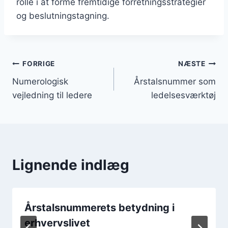
rolle i at forme fremtidige forretningsstrategier
og beslutningstagning.
Indlægsnavigation
FORRIGE
NÆSTE
Numerologisk
Årstalsnummer som
vejledning til ledere
ledelsesværktøj
Lignende indlæg
Årstalsnummerets betydning i
erhvervslivet