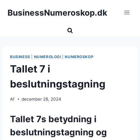
Fortsæt
BusinessNumeroskop.dk
til
indhold
BUSINESS
|
NUMEROLOGI
|
NUMEROSKOP
Tallet 7 i
beslutningstagning
Af
december 28, 2024
Tallet 7s betydning i
beslutningstagning og