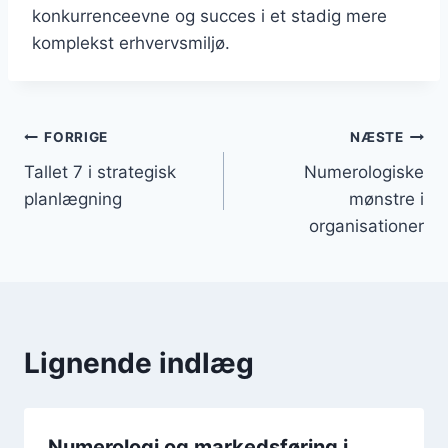
konkurrenceevne og succes i et stadig mere
komplekst erhvervsmiljø.
Indlægsnavigation
FORRIGE
NÆSTE
Tallet 7 i strategisk
Numerologiske
planlægning
mønstre i
organisationer
Lignende indlæg
Numerologi og markedsføring i