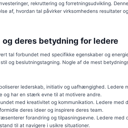
nvesteringer, rekruttering og forretningsudvikling. Denne
lse af, hvordan tal påvirker virksomhedens resultater o
l og deres betydning for ledere
vert tal forbundet med specifikke egenskaber og energie
 stil og beslutningstagning. Nogle af de mest betydnings
boliserer lederskab, initiativ og uafhængighed. Ledere m
e og har en stærk evne til at motivere andre.
bundet med kreativitet og kommunikation. Ledere med de
t formidle deres ideer og inspirere deres team.
ræsenterer forandring og tilpasningsevne. Ledere med de
 stand til at navigere i usikre situationer.