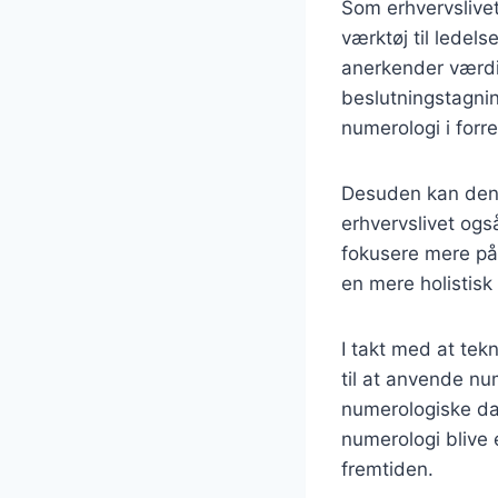
Som erhvervslivet
værktøj til ledels
anerkender værdi
beslutningstagnin
numerologi i for
Desuden kan den 
erhvervslivet og
fokusere mere på d
en mere holistisk 
I takt med at tek
til at anvende nu
numerologiske dat
numerologi blive 
fremtiden.