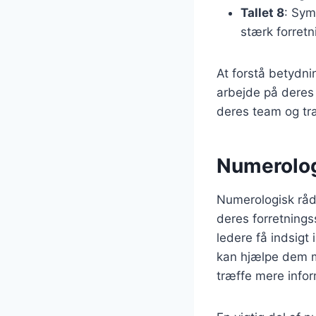
Tallet 8
: Sym
stærk forretn
At forstå betydni
arbejde på deres
deres team og træ
Numerolog
Numerologisk rådg
deres forretning
ledere få indsigt 
kan hjælpe dem m
træffe mere info