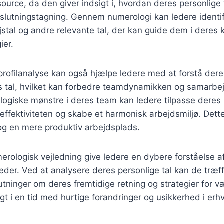
source, da den giver indsigt i, hvordan deres personlige 
eslutningstagning. Gennem numerologi kan ledere identi
jstal og andre relevante tal, der kan guide dem i deres k
ier.
rofilanalyse kan også hjælpe ledere med at forstå dere
al, hvilket kan forbedre teamdynamikken og samarbej
ogiske mønstre i deres team kan ledere tilpasse deres
effektiviteten og skabe et harmonisk arbejdsmiljø. Dette 
og en mere produktiv arbejdsplads.
ologisk vejledning give ledere en dybere forståelse af
eder. Ved at analysere deres personlige tal kan de træf
tninger om deres fremtidige retning og strategier for v
gt i en tid med hurtige forandringer og usikkerhed i erhv