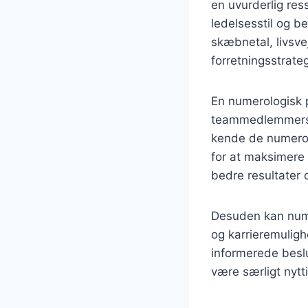
en uvurderlig res
ledelsesstil og b
skæbnetal, livsve
forretningsstrateg
En numerologisk p
teammedlemmers t
kende de numerol
for at maksimere 
bedre resultater 
Desuden kan numer
og karrieremuligh
informerede beslu
være særligt nytti