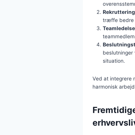
overensstemm
Rekruttering
træffe bedre
Teamledelse
teammedlemme
Beslutnings
beslutninger 
situation.
Ved at integrere 
harmonisk arbejd
Fremtidige
erhvervsli