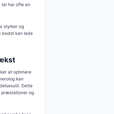
tal har ofte en
s styrker og
e bedst kan lede
vækst
sker at optimere
merolog kan
delsesstil. Dette
 præstationer og