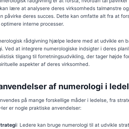
numerologisk rådgivning er at forstå, hvordan tal påvirk
kan lære at analysere deres virksomheds talmønstre og 
n påvirke deres succes. Dette kan omfatte alt fra at fo
t optimere interne processer.
rologisk rådgivning hjælpe ledere med at udvikle en 
gi. Ved at integrere numerologiske indsigter i deres pla
stisk tilgang til forretningsudvikling, der tager højde f
rituelle aspekter af deres virksomhed.
anvendelser af numerologi i lede
nvendes på mange forskellige måder i ledelse, fra strat
Her er nogle praktiske anvendelser:
trategi
: Ledere kan bruge numerologi til at udvikle strate