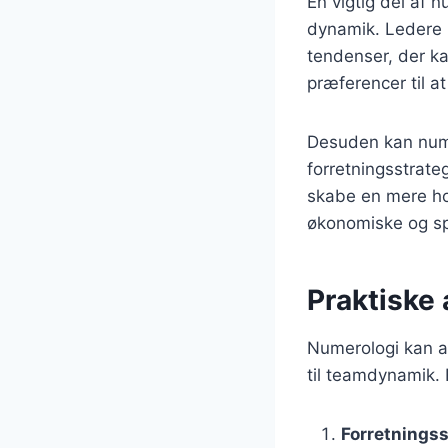
En vigtig del af 
dynamik. Ledere 
tendenser, der ka
præferencer til a
Desuden kan nume
forretningsstrate
skabe en mere holi
økonomiske og spi
Praktiske 
Numerologi kan a
til teamdynamik. 
Forretningss