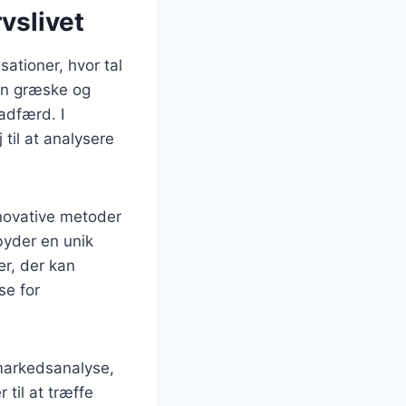
vslivet
sationer, hvor tal
en græske og
 adfærd. I
 til at analysere
nnovative metoder
byder en unik
er, der kan
se for
markedsanalyse,
til at træffe