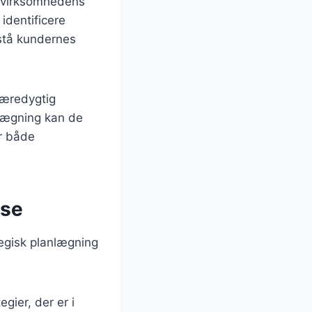
er virksomhedens
identificere
rstå kundernes
bæredygtig
nlægning kan de
or både
lse
egisk planlægning
gier, der er i