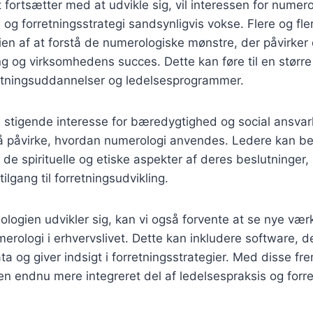
 fortsætter med at udvikle sig, vil interessen for numer
e og forretningsstrategi sandsynligvis vokse. Flere og fle
en af at forstå de numerologiske mønstre, der påvirker
g og virksomhedens succes. Dette kan føre til en større 
retningsuddannelser og ledelsesprogrammer.
stigende interesse for bæredygtighed og social ansvarl
så påvirke, hvordan numerologi anvendes. Ledere kan b
e spirituelle og etiske aspekter af deres beslutninger, h
tilgang til forretningsudvikling.
nologien udvikler sig, kan vi også forvente at se nye væ
merologi i erhvervslivet. Dette kan inkludere software, d
a og giver indsigt i forretningsstrategier. Med disse fr
en endnu mere integreret del af ledelsespraksis og forre