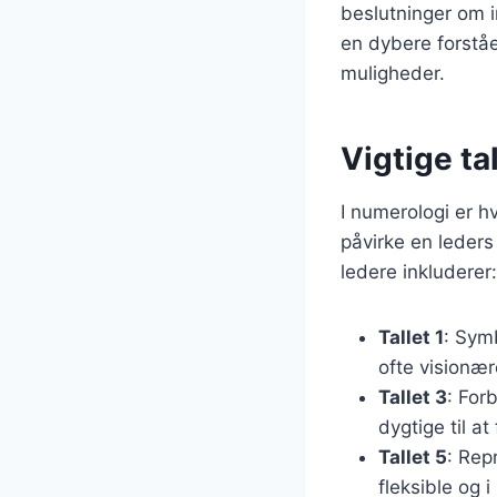
beslutninger om i
en dybere forståe
muligheder.
Vigtige ta
I numerologi er h
påvirke en leders
ledere inkluderer:
Tallet 1
: Sym
ofte visionær
Tallet 3
: For
dygtige til a
Tallet 5
: Rep
fleksible og i