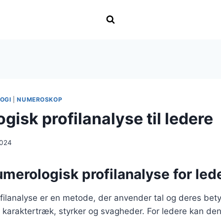
OGI
|
NUMEROSKOP
isk profilanalyse til ledere
2024
merologisk profilanalyse for led
ilanalyse er en metode, der anvender tal og deres betyd
s karaktertræk, styrker og svagheder. For ledere kan d