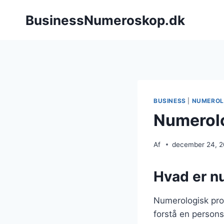
Fortsæt
BusinessNumeroskop.dk
til
indhold
BUSINESS
|
NUMEROL
Numerolog
Af
december 24, 
Hvad er nu
Numerologisk prof
forstå en person