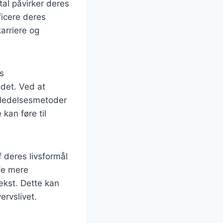
tal påvirker deres
ficere deres
arriere og
s
det. Ved at
 ledelsesmetoder
kan føre til
 deres livsformål
fe mere
ækst. Dette kan
ervslivet.