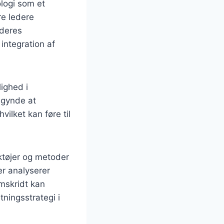
ologi som et
re ledere
 deres
integration af
ighed i
egynde at
vilket kan føre til
rktøjer og metoder
er analyserer
emskridt kan
tningsstrategi i