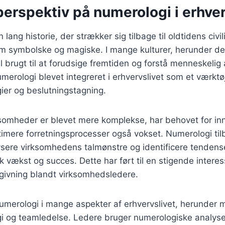
perspektiv på numerologi i erhver
lang historie, der strækker sig tilbage til oldtidens civili
om symbolske og magiske. I mange kulturer, herunder d
al brugt til at forudsige fremtiden og forstå menneskelig
merologi blevet integreret i erhvervslivet som et værktøj
gier og beslutningstagning.
rksomheder er blevet mere komplekse, har behovet for i
optimere forretningsprocesser også vokset. Numerologi til
alysere virksomhedens talmønstre og identificere tendens
 vækst og succes. Dette har ført til en stigende interes
givning blandt virksomhedsledere.
umerologi i mange aspekter af erhvervslivet, herunder 
gi og teamledelse. Ledere bruger numerologiske analyser 