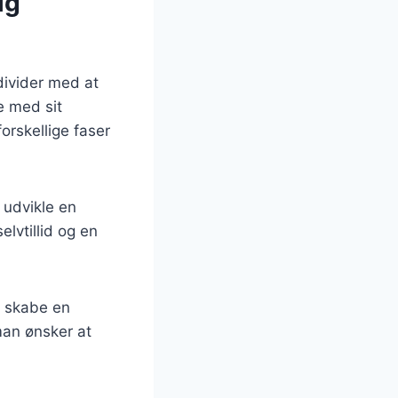
ig
ndivider med at
e med sit
orskellige faser
 udvikle en
elvtillid og en
g skabe en
man ønsker at