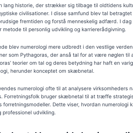
lang historie, der strækker sig tilbage til oldtidens kul
ptiske civilisationer. I disse samfund blev tal betragtet
 forudsige fremtiden og forstå menneskelig adfærd. I dag
 metode til personlig udvikling og karriererådgivning.
rede blev numerologi mere udbredt i den vestlige verde
ner som Pythagoras, der anså tal for at være nøglen til a
oras’ teorier om tal og deres betydning har haft en varig
ogi, herunder konceptet om skæbnetal.
nvendes numerologi ofte til at analysere virksomheders 
s. Forretningsfolk bruger skæbnetal til at træffe strateg
 forretningsmodeller. Dette viser, hvordan numerologi k
 professionel udvikling.