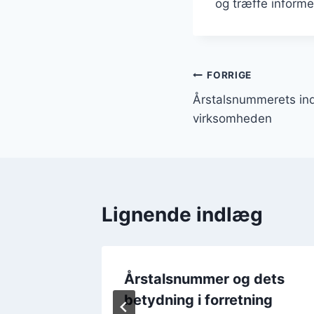
og træffe informe
Indlægsnavi
FORRIGE
Årstalsnummerets ind
virksomheden
Lignende indlæg
retning
Årstalsnummer og dets
betydning i forretning