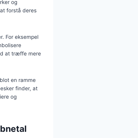
rker og
at forstå deres
er. For eksempel
mbolisere
ed at træffe mere
r blot en ramme
sker finder, at
iere og
æbnetal