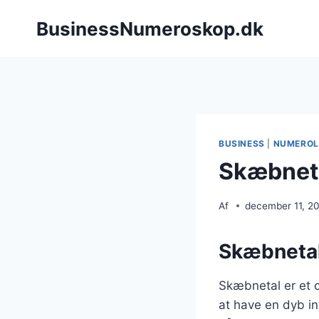
Fortsæt
BusinessNumeroskop.dk
til
indhold
BUSINESS
|
NUMEROL
Skæbneta
Af
december 11, 2
Skæbnetal
Skæbnetal er et c
at have en dyb in