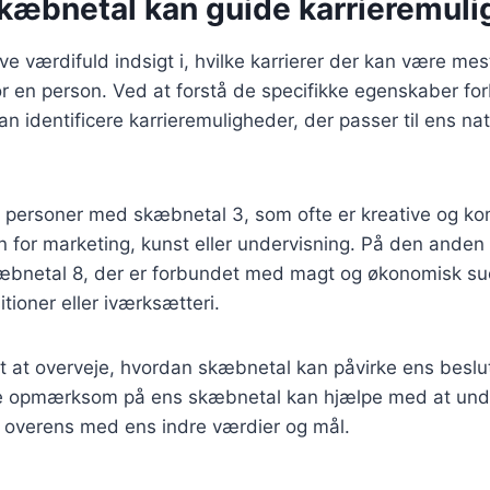
kæbnetal kan guide karrieremuli
e værdifuld indsigt i, hvilke karrierer der kan være mest
or en person. Ved at forstå de specifikke egenskaber f
 identificere karrieremuligheder, der passer til ens nat
 personer med skæbnetal 3, som ofte er kreative og ko
den for marketing, kunst eller undervisning. På den anden
bnetal 8, der er forbundet med magt og økonomisk suc
itioner eller iværksætteri.
gt at overveje, hvordan skæbnetal kan påvirke ens beslu
re opmærksom på ens skæbnetal kan hjælpe med at undg
 overens med ens indre værdier og mål.