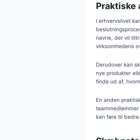
Praktiske 
I erhvervslivet k
beslutningsproce
navne, der vil ti
virksomhedens o
Derudover kan skæ
nye produkter ell
finde ud af, hvorn
En anden praktis
teammedlemmer ka
kan føre til bedr