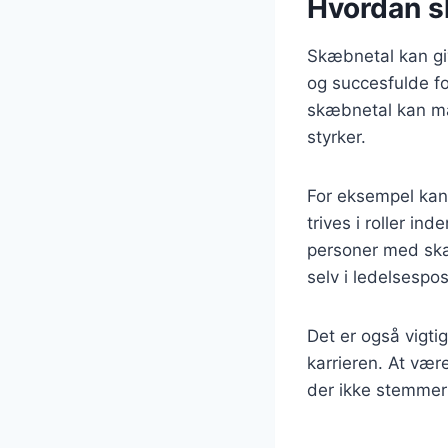
Hvordan s
Skæbnetal kan giv
og succesfulde f
skæbnetal kan man
styrker.
For eksempel kan
trives i roller in
personer med skæ
selv i ledelsespos
Det er også vigti
karrieren. At væ
der ikke stemmer