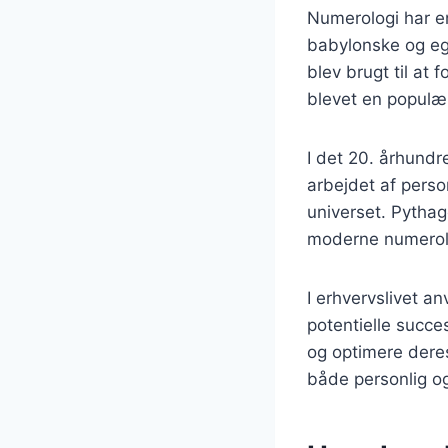
Numerologi har en 
babylonske og egy
blev brugt til at
blevet en populær
I det 20. århund
arbejdet af perso
universet. Pythag
moderne numerol
I erhvervslivet a
potentielle succe
og optimere deres
både personlig og