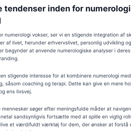
e tendenser inden for numerologi
l
r numerologi vokser, ser vi en stigende integration af s
er af livet, herunder erhvervslivet, personlig udvikling 
er begynder at anvende numerologiske analyser i deres 
randing.
 en stigende interesse for at kombinere numerologi med
g, såsom coaching og terapi. Dette kan give en mere holis
og ens livsvej.
re mennesker søger efter meningsfulde måder at navigere
bnetal sandsynligvis fortsætte med at spille en vigtig ro
ive et værdifuldt værktøj for dem, der ønsker at forstå 