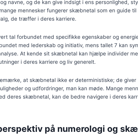
og navne, og de kan give indsigt i ens personlighed, sty
r mange mennesker fungerer skæbnetal som en guide til 
alg, de træffer i deres karriere.
vert tal forbundet med specifikke egenskaber og energi
orbundet med lederskab og initiativ, mens tallet 7 kan sy
analyse. At kende sit skæbnetal kan hjælpe individer m
ninger i deres karriere og liv generelt.
 bemærke, at skæbnetal ikke er deterministiske; de give
 muligheder og udfordringer, man kan møde. Mange menne
ed deres skæbnetal, kan de bedre navigere i deres karr
 perspektiv på numerologi og sk