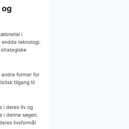
 og
kæbnetal i
og endda teknologi.
strategiske
 andre former for
tisk tilgang til
 i deres liv og
lle i denne søgen.
deres livsformål