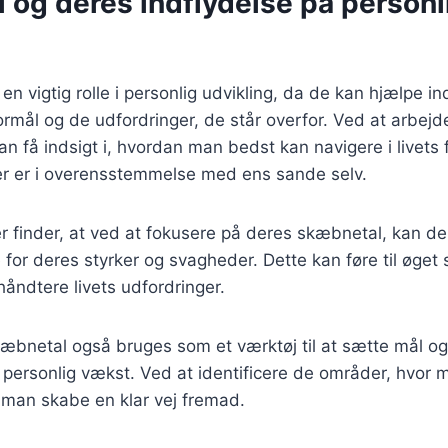
 og deres indflydelse på personl
en vigtig rolle i personlig udvikling, da de kan hjælpe i
formål og de udfordringer, de står overfor. Ved at arbejd
 få indsigt i, hvordan man bedst kan navigere i livets f
der er i overensstemmelse med ens sande selv.
finder, at ved at fokusere på deres skæbnetal, kan de
for deres styrker og svagheder. Dette kan føre til øget s
håndtere livets udfordringer.
æbnetal også bruges som et værktøj til at sætte mål o
 personlig vækst. Ved at identificere de områder, hvor 
 man skabe en klar vej fremad.