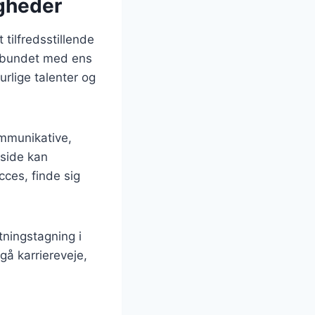
gheder
 tilfredsstillende
orbundet med ens
urlige talenter og
mmunikative,
 side kan
ces, finde sig
tningstagning i
å karriereveje,