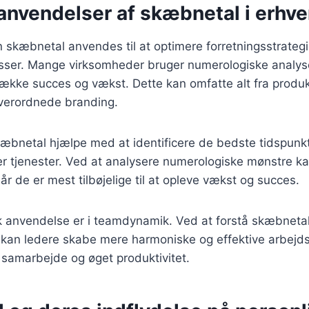
anvendelser af skæbnetal i erhve
an skæbnetal anvendes til at optimere forretningsstrateg
sser. Mange virksomheder bruger numerologiske analyser
ltrække succes og vækst. Dette kan omfatte alt fra produk
verordnede branding.
bnetal hjælpe med at identificere de bedste tidspunkte
er tjenester. Ved at analysere numerologiske mønstre k
år de er mest tilbøjelige til at opleve vækst og succes.
k anvendelse er i teamdynamik. Ved at forstå skæbnetal
n ledere skabe mere harmoniske og effektive arbejds
e samarbejde og øget produktivitet.