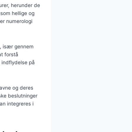
turer, herunder de
 som hellige og
 er numerologi
n, især gennem
t forstå
 indflydelse på
navne og deres
iske beslutninger
an integreres i