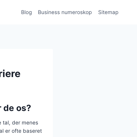
Blog
Business numeroskop
Sitemap
riere
r de os?
e tal, der menes
al er ofte baseret