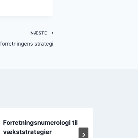
NÆSTE
i forretningens strategi
Forretningsnumerologi til
Forretn
vækststrategier
person