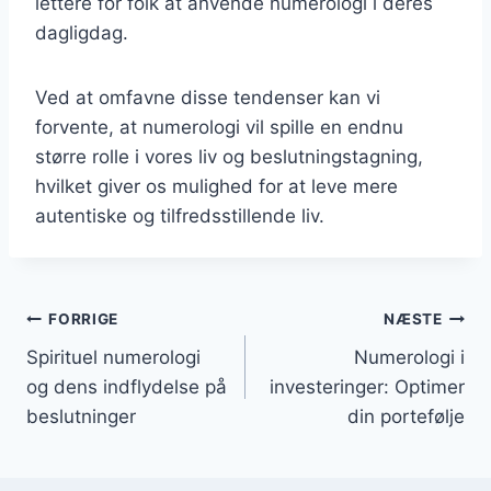
lettere for folk at anvende numerologi i deres
dagligdag.
Ved at omfavne disse tendenser kan vi
forvente, at numerologi vil spille en endnu
større rolle i vores liv og beslutningstagning,
hvilket giver os mulighed for at leve mere
autentiske og tilfredsstillende liv.
Indlægsnavigation
FORRIGE
NÆSTE
Spirituel numerologi
Numerologi i
og dens indflydelse på
investeringer: Optimer
beslutninger
din portefølje