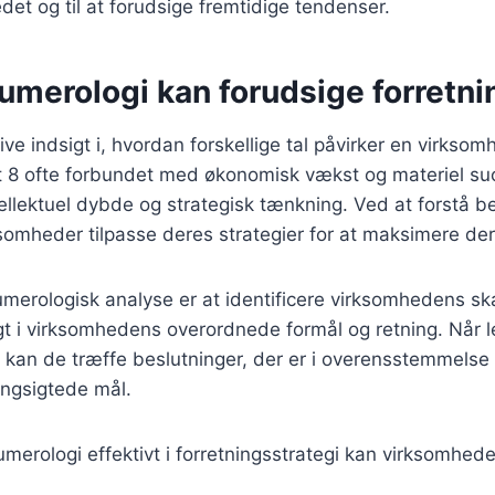
det og til at forudsige fremtidige tendenser.
umerologi kan forudsige forretn
ve indsigt i, hvordan forskellige tal påvirker en virkso
t 8 ofte forbundet med økonomisk vækst og materiel suc
tellektuel dybde og strategisk tænkning. Ved at forstå b
ksomheder tilpasse deres strategier for at maksimere der
numerologisk analyse er at identificere virksomhedens s
igt i virksomhedens overordnede formål og retning. Når l
 kan de træffe beslutninger, der er i overensstemmels
ngsigtede mål.
merologi effektivt i forretningsstrategi kan virksomhede