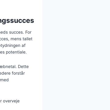
ingssucces
mheds succes. For
ces, mens tallet
etydningen af
es potentiale.
kæbnetal. Dette
edere forstår
e med
r overveje