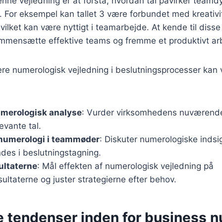
denne vejledning er at forstå, hvordan tal påvirker team
r. For eksempel kan tallet 3 være forbundet med kreativi
ilket kan være nyttigt i teamarbejde. At kende til disse
mmensætte effektive teams og fremme et produktivt arb
ere numerologisk vejledning i beslutningsprocesser kan
umerologisk analyse
: Vurder virksomhedens nuværende
levante tal.
 numerologi i teammøder
: Diskuter numerologiske indsi
des i beslutningstagning.
ultaterne
: Mål effekten af numerologisk vejledning på
sultaterne og juster strategierne efter behov.
e tendenser inden for business 