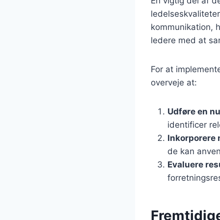
En vigtig del af 
ledelseskvalitete
kommunikation, hv
ledere med at sa
For at implement
overveje at:
Udføre en n
identificer re
Inkorporere
de kan anven
Evaluere res
forretningsre
Fremtidig