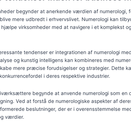
mheder begynder at anerkende værdien af numerologi, fo
 blive mere udbredt i erhvervslivet. Numerologi kan tilb
n hjælpe virksomheder med at navigere i et komplekst og
teressante tendenser er integrationen af numerologi m
nalyse og kunstig intelligens kan kombineres med numer
 skabe mere præcise forudsigelser og strategier. Dette k
onkurrencefordel i deres respektive industrier.
e iværksættere begynde at anvende numerologi som en d
ægning. Ved at forstå de numerologiske aspekter af der
nformerede beslutninger, der er i overensstemmelse me
og værdier.