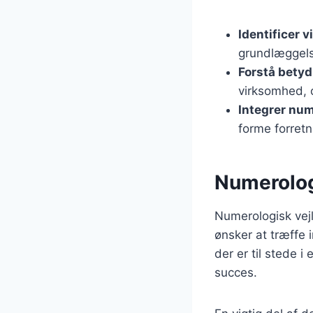
Identificer
grundlæggels
Forstå betyd
virksomhed, 
Integrer num
forme forretn
Numerologi
Numerologisk vej
ønsker at træffe
der er til stede i 
succes.