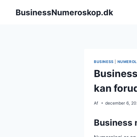
Fortsæt
BusinessNumeroskop.dk
til
indhold
BUSINESS
|
NUMEROL
Business
kan foru
Af
december 6, 2
Business n