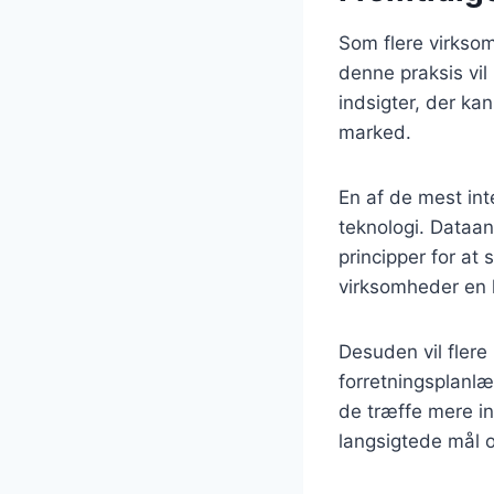
Som flere virkso
denne praksis vil
indsigter, der ka
marked.
En af de mest in
teknologi. Dataa
principper for at
virksomheder en k
Desuden vil fler
forretningsplanl
de træffe mere i
langsigtede mål 