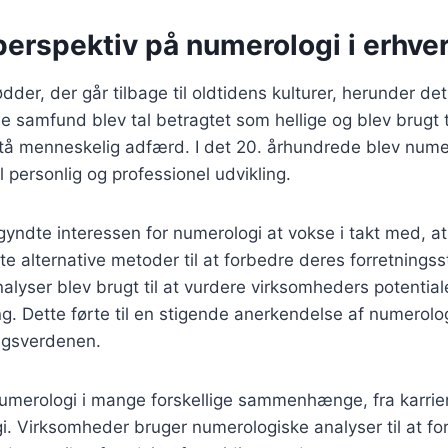
perspektiv på numerologi i erhver
dder, der går tilbage til oldtidens kulturer, herunder d
se samfund blev tal betragtet som hellige og blev brugt t
stå menneskelig adfærd. I det 20. århundrede blev nume
 personlig og professionel udvikling.
egyndte interessen for numerologi at vokse i takt med, at
e alternative metoder til at forbedre deres forretningsst
lyser blev brugt til at vurdere virksomheders potentiale
g. Dette førte til en stigende anerkendelse af numerolog
ingsverdenen.
merologi i mange forskellige sammenhænge, fra karriere
gi. Virksomheder bruger numerologiske analyser til at fo