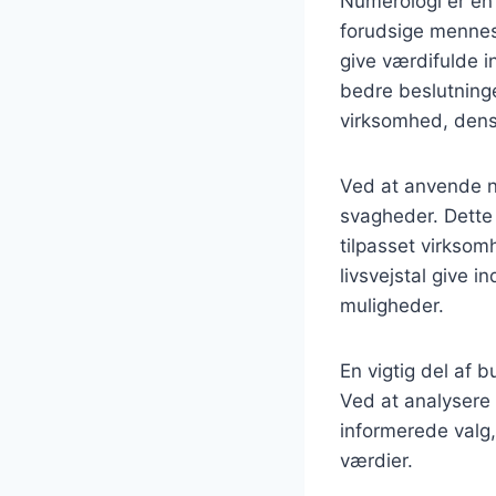
Numerologi er en 
forudsige mennesk
give værdifulde i
bedre beslutninge
virksomhed, dens 
Ved at anvende nu
svagheder. Dette 
tilpasset virkso
livsvejstal give 
muligheder.
En vigtig del af 
Ved at analysere
informerede valg
værdier.