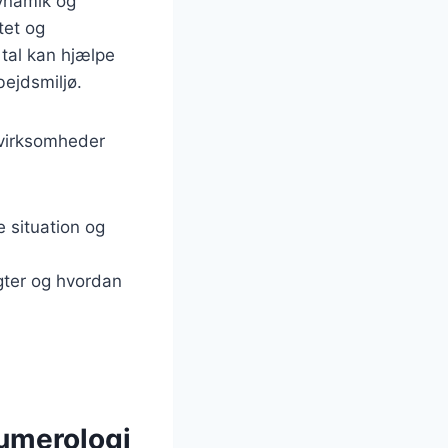
dynamik og
tet og
 tal kan hjælpe
ejdsmiljø.
 virksomheder
 situation og
gter og hvordan
numerologi