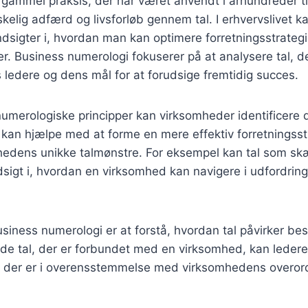
gammel praksis, der har været anvendt i århundreder til
elig adfærd og livsforløb gennem tal. I erhvervslivet k
ndsigter i, hvordan man kan optimere forretningsstrategi
r. Business numerologi fokuserer på at analysere tal, der
ledere og dens mål for at forudsige fremtidig succes.
merologiske principper kan virksomheder identificere d
kan hjælpe med at forme en mere effektiv forretningsstr
mhedens unikke talmønstre. For eksempel kan tal som sk
indsigt i, hvordan en virksomhed kan navigere i udfordrin
business numerologi er at forstå, hvordan tal påvirker be
 de tal, der er forbundet med en virksomhed, kan leder
, der er i overensstemmelse med virksomhedens overo