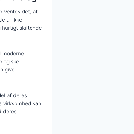
rventes det, at
yde unikke
 hurtigt skiftende
ed moderne
ologiske
an give
el af deres
es virksomhed kan
d deres