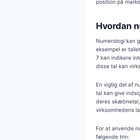
position på marke
Hvordan n
Numerologi kan gi
eksempel er talle
7 kan indikere in
disse tal kan vir
En vigtig del af 
tal kan give inds
deres skæbnetal,
virksomhedens la
For at anvende nu
følgende trin: