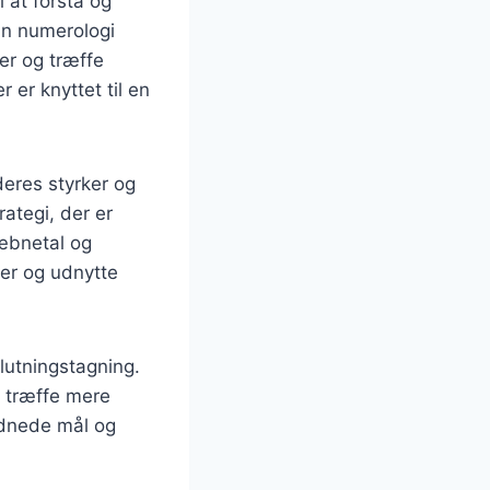
 at forstå og
an numerologi
er og træffe
 er knyttet til en
eres styrker og
ategi, der er
æbnetal og
ger og udnytte
slutningstagning.
e træffe mere
rdnede mål og