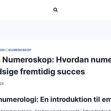
OGI
|
NUMEROSKOP
 Numeroskop: Hvordan nume
dsige fremtidig succes
024
umerologi: En introduktion til e