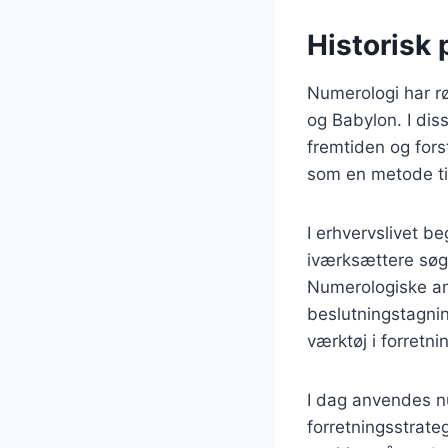
Historisk 
Numerologi har rø
og Babylon. I dis
fremtiden og for
som en metode til
I erhvervslivet b
iværksættere søgt
Numerologiske ana
beslutningstagnin
værktøj i forretn
I dag anvendes nu
forretningsstrate