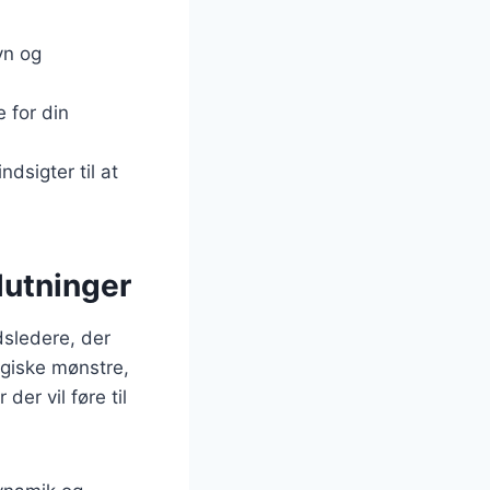
vn og
e for din
ndsigter til at
lutninger
dsledere, der
ogiske mønstre,
der vil føre til