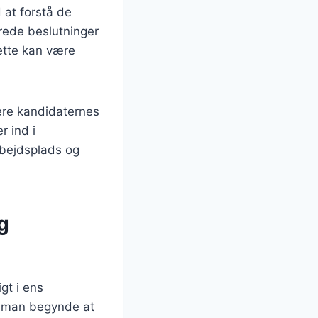
 at forstå de
rede beslutninger
ette kan være
ere kandidaternes
r ind i
rbejdsplads og
g
gt i ens
an man begynde at