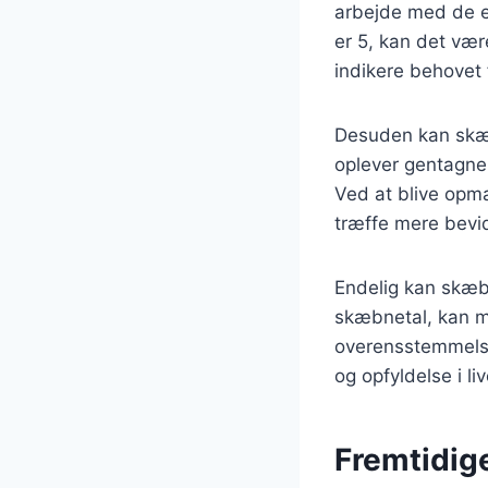
arbejde med de e
er 5, kan det vær
indikere behovet 
Desuden kan skæb
oplever gentagne 
Ved at blive opm
træffe mere bevid
Endelig kan skæbn
skæbnetal, kan ma
overensstemmelse 
og opfyldelse i liv
Fremtidig