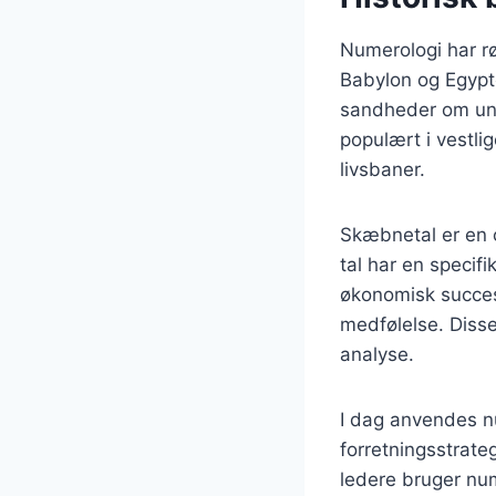
Numerologi har rød
Babylon og Egypte
sandheder om uni
populært i vestlig
livsbaner.
Skæbnetal er en c
tal har en specif
økonomisk succes
medfølelse. Diss
analyse.
I dag anvendes n
forretningsstrate
ledere bruger num