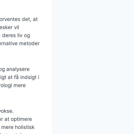
forventes det, at
sker vil
 deres liv og
ternative metoder
 og analysere
t at få indsigt i
rologi mere
vokse.
r at optimere
 mere holistisk