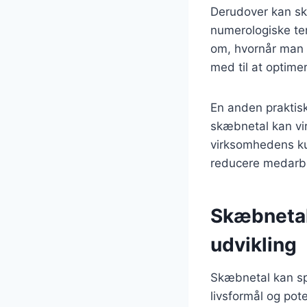
Derudover kan sk
numerologiske te
om, hvornår man s
med til at optime
En anden praktisk
skæbnetal kan vir
virksomhedens kul
reducere medarb
Skæbnetal
udvikling
Skæbnetal kan spil
livsformål og pot