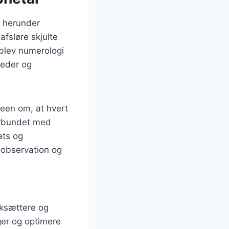
r, herunder
fsløre skjulte
blev numerologi
heder og
deen om, at hvert
forbundet med
ats og
 observation og
rksættere og
ger og optimere