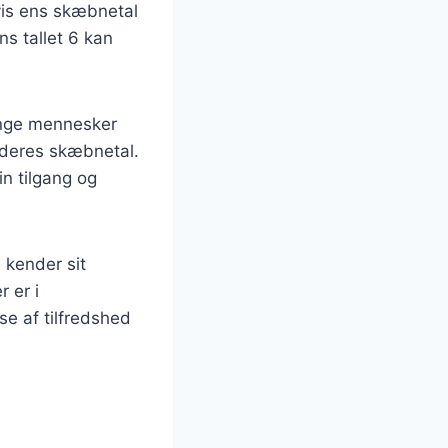
vis ens skæbnetal
ns tallet 6 kan
ange mennesker
l deres skæbnetal.
n tilgang og
 kender sit
 er i
se af tilfredshed