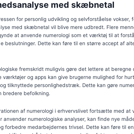
hedsanalyse med skæbnetal
ressen for personlig udvikling og selvforståelse vokser, 
lyse med skæbnetal vil blive mere udbredt. Flere menne
ynde at anvende numerologi som et værktøj til at forstå
e beslutninger. Dette kan føre til en større accept af al
logiske fremskridt muligvis gøre det lettere at beregne
 værktøjer og apps kan give brugerne mulighed for hurtig
og tilknyttede personlighedstræk. Dette kan gøre nume
en bredere befolkning.
rationen af numerologi i erhvervslivet fortsætte med at 
r anvender numerologiske analyser, kan finde nye måde
og forbedre medarbejdernes trivsel. Dette kan føre til en