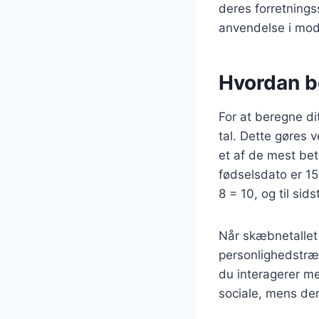
deres forretnings
anvendelse i mode
Hvordan b
For at beregne di
tal. Dette gøres v
et af de mest bet
fødselsdato er 15
8 = 10, og til sids
Når skæbnetallet
personlighedstræk
du interagerer m
sociale, mens dem