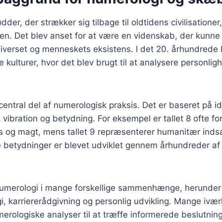
der, der strækker sig tilbage til oldtidens civilisatione
n. Det blev anset for at være en videnskab, der kunne a
verset og menneskets eksistens. I det 20. århundrede 
e kulturer, hvor det blev brugt til at analysere personlig
entral del af numerologisk praksis. Det er baseret på i
ik vibration og betydning. For eksempel er tallet 8 ofte 
 og magt, mens tallet 9 repræsenterer humanitær inds
e betydninger er blevet udviklet gennem århundreder af
umerologi i mange forskellige sammenhænge, herunder
gi, karriererådgivning og personlig udvikling. Mange ivæ
erologiske analyser til at træffe informerede beslutnin