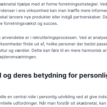
æbnetal hjælpe med at forme forretningsstrategier. Ved
ndenser i ens virksomhed kan man træffe mere informe
kal lancere nye produkter eller indgå partnerskaber. D
re forretningsvækst og succes.
 anvendelse er i rekrutteringsprocessen. Ved at analys
ksomheder finde ud af, hvilke personer der bedst passe
tur og værdier. Dette kan føre til en mere harmonisk a
ejderomsætningen.
 og deres betydning for personli
le en central rolle i personlig udvikling ved at give indsi
entielle udfordringer. Når man forstår sit skæbnetal, k