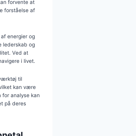
kan forvente at
 forståelse af
 af energier og
re lederskab og
itet. Ved at
vigere i livet.
rktøj til
vilket kan være
 for analyse kan
et på deres
bnetal