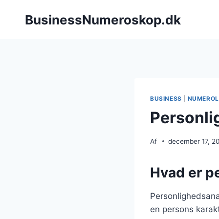
Fortsæt
BusinessNumeroskop.dk
til
indhold
BUSINESS
|
NUMEROL
Personli
Af
december 17, 2
Hvad er p
Personlighedsana
en persons karakt