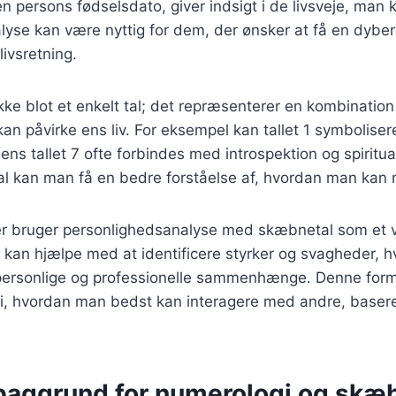
n persons fødselsdato, giver indsigt i de livsveje, man 
se kan være nyttig for dem, der ønsker at få en dybere
livsretning.
kke blot et enkelt tal; det repræsenterer en kombination
an påvirke ens liv. For eksempel kan tallet 1 symbolise
s tallet 7 ofte forbindes med introspektion og spiritual
al kan man få en bedre forståelse af, hvordan man kan na
bruger personlighedsanalyse med skæbnetal som et væ
t kan hjælpe med at identificere styrker og svagheder, h
 personlige og professionelle sammenhænge. Denne form
t i, hvordan man bedst kan interagere med andre, baser
 baggrund for numerologi og skæ