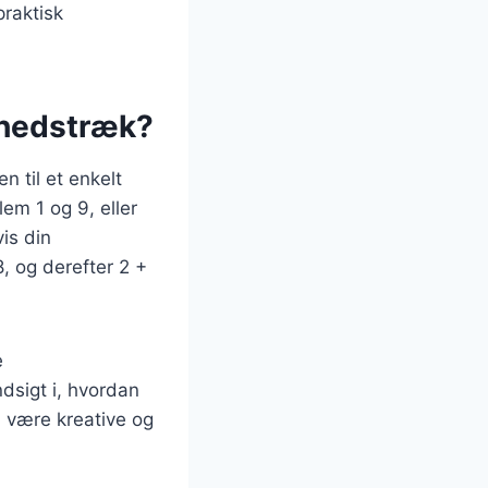
praktisk
ghedstræk?
 til et enkelt
lem 1 og 9, eller
is din
, og derefter 2 +
e
ndsigt i, hvordan
 være kreative og