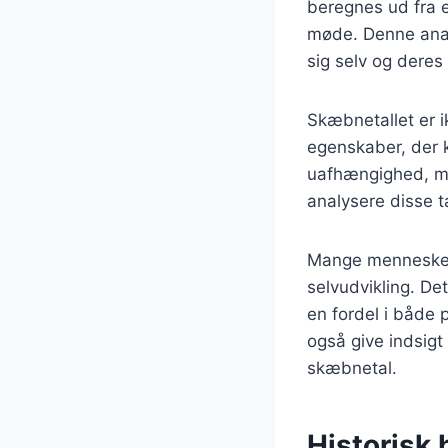
beregnes ud fra e
møde. Denne analy
sig selv og deres 
Skæbnetallet er i
egenskaber, der k
uafhængighed, men
analysere disse t
Mange mennesker 
selvudvikling. De
en fordel i både
også give indsig
skæbnetal.
Historisk