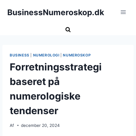
Fortsæt
BusinessNumeroskop.dk
til
indhold
BUSINESS
|
NUMEROLOGI
|
NUMEROSKOP
Forretningsstrategi
baseret på
numerologiske
tendenser
Af
december 20, 2024