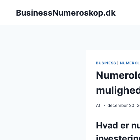
Fortsæt
BusinessNumeroskop.dk
til
indhold
BUSINESS
|
NUMEROL
Numerolog
mulighe
Af
december 20, 
Hvad er n
investeri