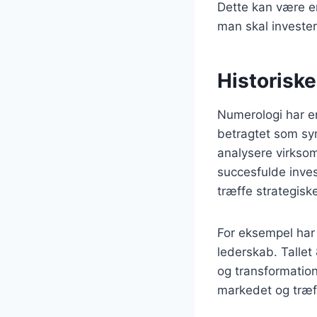
Dette kan være en
man skal invester
Historiske
Numerologi har en 
betragtet som sym
analysere virkso
succesfulde inves
træffe strategisk
For eksempel har
lederskab. Tallet
og transformation
markedet og træffe