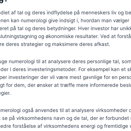
diet af tal og deres indflydelse på menneskers liv og bes
nen kan numerologi give indsigt i, hvordan man vælger 
eret på tal og deres betydninger. Hver investor har unikk
lutningstagning og økonomiske resultater. Ved at forstå
re deres strategier og maksimere deres afkast.
uge numerologi til at analysere deres personlige tal, so
eder i deres investeringsmetoder. For eksempel kan et 
typer investeringer der vil være mest gavnlige for en per
igt for dem, der ønsker at træffe mere informerede besl
gier.
merologi også anvendes til at analysere virksomheder 
t se på virksomhedens navn og de tal, der er forbundet
bedre forståelse af virksomhedens energi og fremtidige