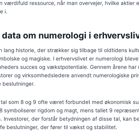
 værdifuld ressource, når man overvejer, hvilke aktier 
e i.
 data om numerologi i erhvervsli
lang historie, der strækker sig tilbage til oldtidens kultu
bolske og magiske. I erhvervslivet er numerologi blevet 
mheders succes og vækstpotentiale. Gennem årene har
torer og virksomhedsledere anvendt numerologiske princ
e beslutninger.
 tal som 8 og 9 ofte været forbundet med økonomisk s
 8 symboliserer rigdom og magt, mens tallet 9 repræsent
. Investorer, der forstår betydningen af disse tal, kan b
 beslutninger, der fører til vækst og stabilitet.