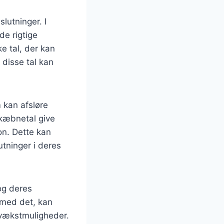
lutninger. I
de rigtige
e tal, der kan
 disse tal kan
m kan afsløre
skæbnetal give
son. Dette kan
utninger i deres
og deres
 med det, kan
 vækstmuligheder.