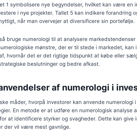
et 1 symbolisere nye begyndelser, hvilket kan være en in
investere i nye projekter. Tallet 5 kan indikere forandring o
yttigt, når man overvejer at diversificere sin portefølje.
så bruge numerologi til at analysere markedstendenser 
umerologiske mønstre, der er til stede i markedet, kan i
f, hvornår det er det rigtige tidspunkt at købe eller sæl
 strategiske beslutninger og bedre afkast.
anvendelser af numerologi i inve
tiske måder, hvorpå investorer kan anvende numerologi i
egier. En metode er at udføre en numerologisk analyse a
or at identificere styrker og svagheder. Dette kan give in
er der vil være mest gavnlige.