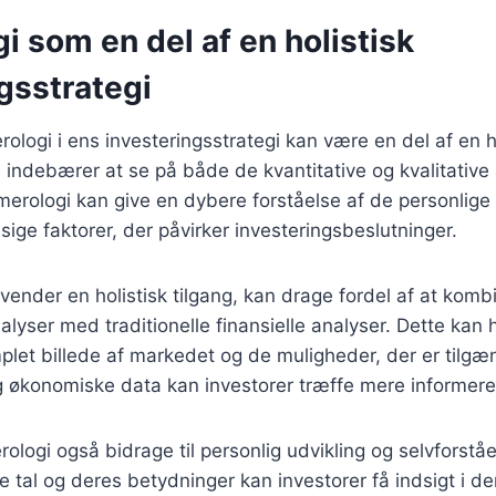
 som en del af en holistisk
gsstrategi
ologi i ens investeringsstrategi kan være en del af en hol
e indebærer at se på både de kvantitative og kvalitative
merologi kan give en dybere forståelse af de personlige
e faktorer, der påvirker investeringsbeslutninger.
nvender en holistisk tilgang, kan drage fordel af at komb
lyser med traditionelle finansielle analyser. Dette ka
plet billede af markedet og de muligheder, der er tilgæ
g økonomiske data kan investorer træffe mere informere
ologi også bidrage til personlig udvikling og selvforståe
 tal og deres betydninger kan investorer få indsigt i de