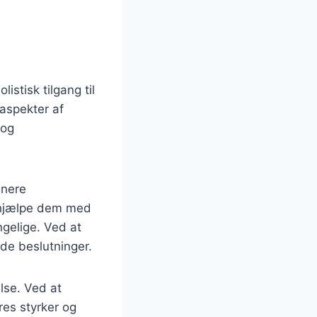
istisk tilgang til
 aspekter af
 og
inere
n hjælpe dem med
ngelige. Ved at
de beslutninger.
lse. Ved at
res styrker og