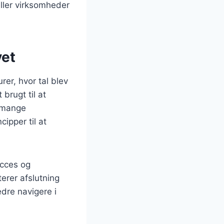
eller virksomheder
vet
rer, hvor tal blev
brugt til at
 mange
ipper til at
ucces og
erer afslutning
edre navigere i