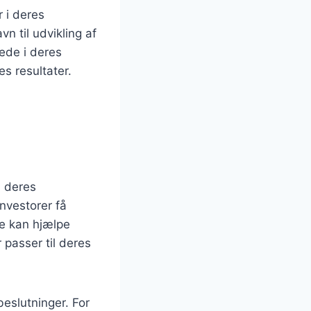
 i deres
n til udvikling af
tede i deres
s resultater.
i deres
nvestorer få
te kan hjælpe
 passer til deres
beslutninger. For