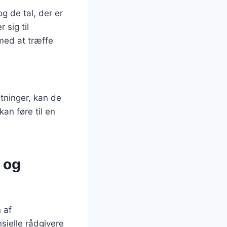
 de tal, der er
 sig til
med at træffe
utninger, kan de
an føre til en
 og
 af
sielle rådgivere