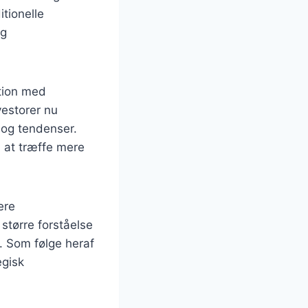
tionelle
og
tion med
vestorer nu
 og tendenser.
 at træffe mere
ere
 større forståelse
. Som følge heraf
egisk