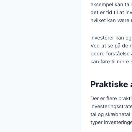
eksempel kan tall
det er tid til at 
hvilket kan være n
Investorer kan og
Ved at se på de n
bedre forståelse a
kan føre til mere
Praktiske 
Der er flere prak
investeringsstrat
tal og skæbnetal f
typer investering