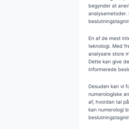
begynder at anerk
analysemetoder. De
beslutningstagni
En af de mest in
teknologi. Med fr
analysere store 
Dette kan give d
informerede beslu
Desuden kan vi fo
numerologiske anal
af, hvordan tal 
kan numerologi bl
beslutningstagni