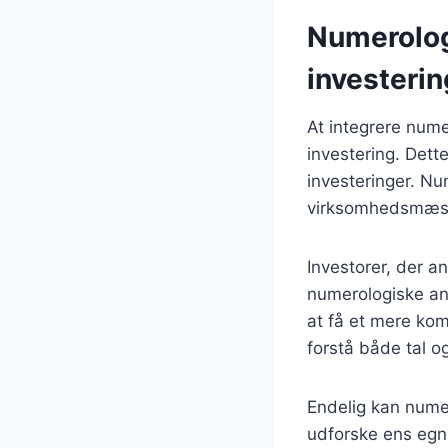
Numerologi
investerin
At integrere numer
investering. Dett
investeringer. Nu
virksomhedsmæssig
Investorer, der a
numerologiske ana
at få et mere kom
forstå både tal o
Endelig kan numer
udforske ens egne