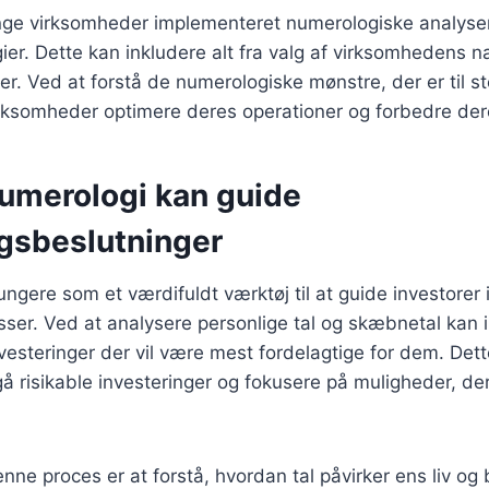
e virksomheder implementeret numerologiske analyser
ier. Dette kan inkludere alt fra valg af virksomhedens nav
er. Ved at forstå de numerologiske mønstre, der er til s
irksomheder optimere deres operationer og forbedre dere
umerologi kan guide
ngsbeslutninger
ngere som et værdifuldt værktøj til at guide investorer 
ser. Ved at analysere personlige tal og skæbnetal kan i
 investeringer der vil være mest fordelagtige for dem. Det
risikable investeringer og fokusere på muligheder, der
enne proces er at forstå, hvordan tal påvirker ens liv og 