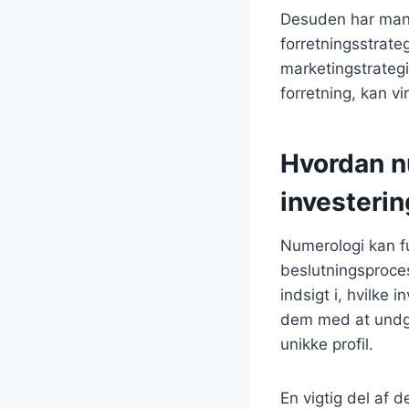
Desuden har mang
forretningsstrateg
marketingstrategi
forretning, kan v
Hvordan n
investeri
Numerologi kan fu
beslutningsproces
indsigt i, hvilke
dem med at undgå 
unikke profil.
En vigtig del af d