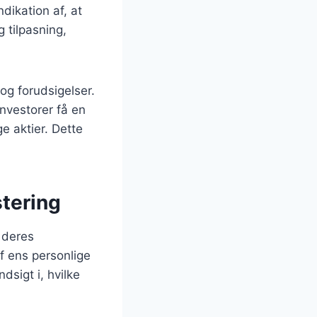
dikation af, at
g tilpasning,
og forudsigelser.
nvestorer få en
ge aktier. Dette
stering
 deres
f ens personlige
dsigt i, hvilke