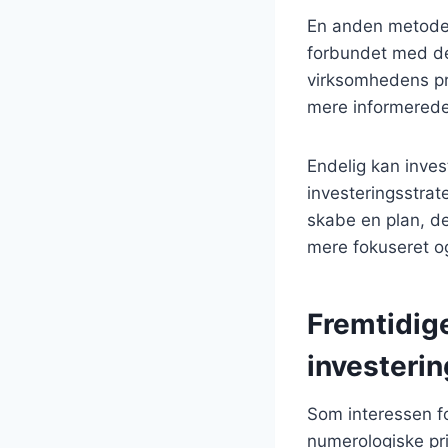
En anden metode 
forbundet med dem
virksomhedens pr
mere informerede 
Endelig kan inves
investeringsstrate
skabe en plan, de
mere fokuseret og 
Fremtidig
investerin
Som interessen fo
numerologiske pri