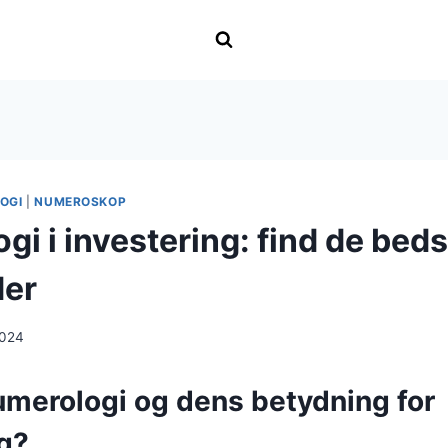
OGI
|
NUMEROSKOP
i i investering: find de beds
der
2024
umerologi og dens betydning for
ng?