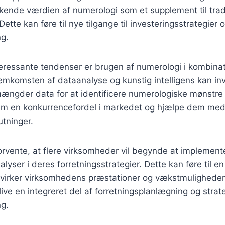
ende værdien af numerologi som et supplement til tradi
tte kan føre til nye tilgange til investeringsstrategier 
ng.
teressante tendenser er brugen af numerologi i kombina
emkomsten af dataanalyse og kunstig intelligens kan in
mængder data for at identificere numerologiske mønstre
em en konkurrencefordel i markedet og hjælpe dem med
tninger.
rvente, at flere virksomheder vil begynde at implement
yser i deres forretningsstrategier. Dette kan føre til en
påvirker virksomhedens præstationer og vækstmuligheder
ive en integreret del af forretningsplanlægning og strat
ng.