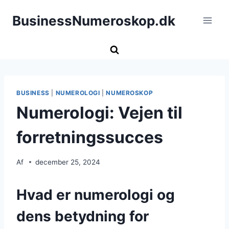
Fortsæt
BusinessNumeroskop.dk
til
indhold
BUSINESS
|
NUMEROLOGI
|
NUMEROSKOP
Numerologi: Vejen til
forretningssucces
Af
december 25, 2024
Hvad er numerologi og
dens betydning for