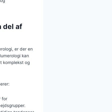
 og
 del af
ologi, er der en
 Numerologi kan
et komplekst og
erer:
 for
ejdsgrupper.