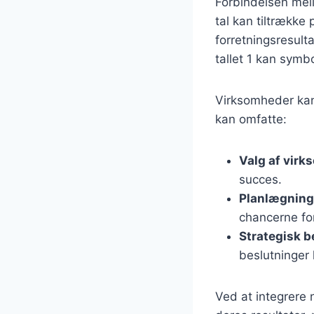
Forbindelsen mell
tal kan tiltrække 
forretningsresult
tallet 1 kan symb
Virksomheder kan 
kan omfatte:
Valg af vir
succes.
Planlægning 
chancerne fo
Strategisk 
beslutninger 
Ved at integrere 