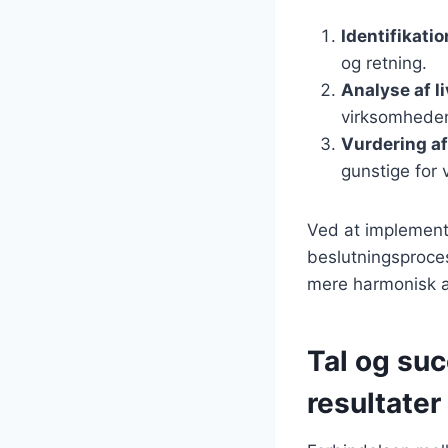
Identifikati
og retning.
Analyse af li
virksomheden
Vurdering a
gunstige for 
Ved at implement
beslutningsproce
mere harmonisk a
Tal og su
resultater