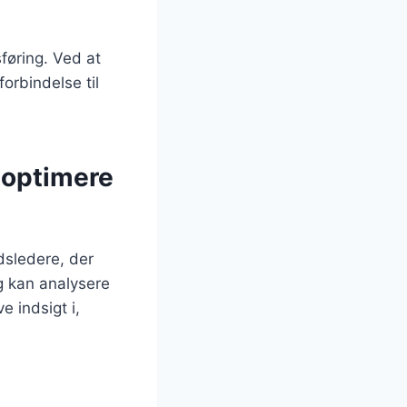
øring. Ved at
orbindelse til
 optimere
dsledere, der
g kan analysere
e indsigt i,