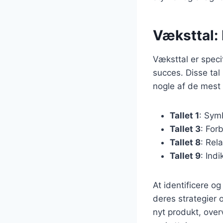
Væksttal:
Væksttal er speci
succes. Disse ta
nogle af de mest 
Tallet 1
: Sym
Tallet 3
: For
Tallet 8
: Rel
Tallet 9
: Ind
At identificere 
deres strategier 
nyt produkt, over