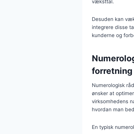
væksttal.
Desuden kan væks
integrere disse t
kunderne og forb
Numerolog
forretning
Numerologisk råd
ønsker at optimer
virksomhedens nav
hvordan man beds
En typisk numero