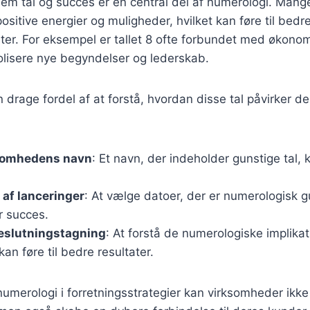
em tal og succes er en central del af numerologi. Mange 
positive energier og muligheder, hvilket kan føre til bedr
ater. For eksempel er tallet 8 ofte forbundet med økon
olisere nye begyndelser og lederskab.
drage fordel af at forstå, hvordan disse tal påvirker der
ksomhedens navn
: Et navn, der indeholder gunstige tal, 
af lanceringer
: At vælge datoer, der er numerologisk g
r succes.
beslutningstagning
: At forstå de numerologiske implikat
kan føre til bedre resultater.
numerologi i forretningsstrategier kan virksomheder ikk