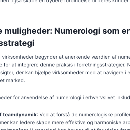
 men også skabe en dybere forbindelse til deres kunder
e muligheder: Numerologi som en
sstrategi
re virksomheder begynder at anerkende værdien af numer
e for at integrere denne praksis i forretningsstrategier.
dsigter, der kan hjælpe virksomheder med at navigere i 
et marked.
eder for anvendelse af numerologi i erhvervslivet inklud
af teamdynamik
: Ved at forstå de numerologiske profiler
r kan ledere skabe mere effektive og harmoniske arb