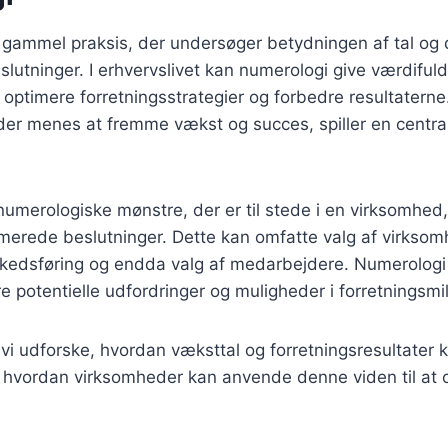
 gammel praksis, der undersøger betydningen af tal og 
slutninger. I erhvervslivet kan numerologi give værdifulde
ptimere forretningsstrategier og forbedre resultaterne
, der menes at fremme vækst og succes, spiller en central
numerologiske mønstre, der er til stede i en virksomhed
rmerede beslutninger. Dette kan omfatte valg af virkso
arkedsføring og endda valg af medarbejdere. Numerolog
e potentielle udfordringer og muligheder i forretningsmil
l vi udforske, hvordan væksttal og forretningsresultater 
 hvordan virksomheder kan anvende denne viden til at 