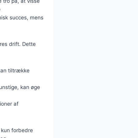
tro på, at visse
e
omisk succes, mens
es drift. Dette
kan tiltrække
unstige, kan øge
ioner af
e kun forbedre