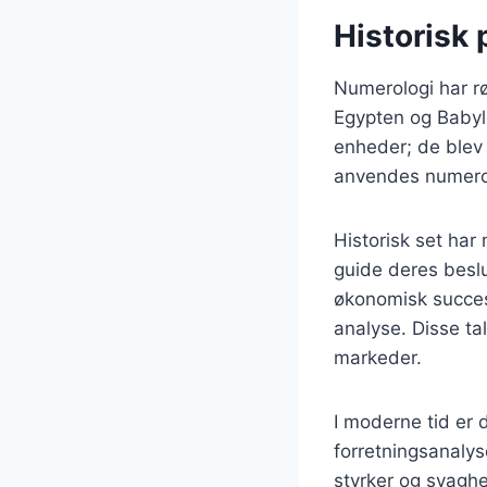
Historisk 
Numerologi har rø
Egypten og Babyl
enheder; de blev 
anvendes numerolo
Historisk set har
guide deres besl
økonomisk succes 
analyse. Disse ta
markeder.
I moderne tid er 
forretningsanalys
styrker og svaghed