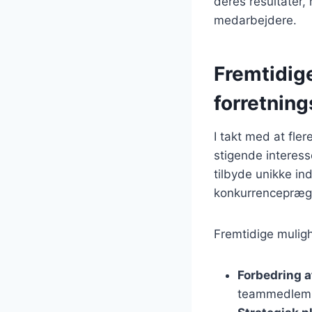
deres resultater,
medarbejdere.
Fremtidig
forretning
I takt med at fle
stigende interess
tilbyde unikke in
konkurrencepræg
Fremtidige muligh
Forbedring 
teammedlemme