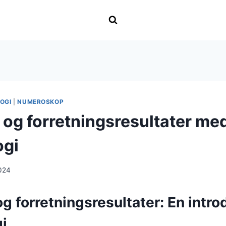
OGI
|
NUMEROSKOP
 og forretningsresultater me
ogi
024
g forretningsresultater: En introd
i