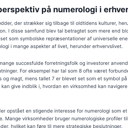
perspektiv på numerologi i erhver
dder, der strækker sig tilbage til oldtidens kulturer, he
on. I disse samfund blev tal betragtet som mere end b
set som symbolske repræsentationer af universelle ener
gi i mange aspekter af livet, herunder erhvervslivet.
 mange succesfulde forretningsfolk og investorer anvendt
utninger. For eksempel har tal som 8 ofte været forbun
og magt, mens tallet 7 er blevet set som et symbol på 
l kan give indblik i, hvordan en virksomhed kan naviger
der opstået en stigende interesse for numerologi som et 
e. Mange virksomheder bruger numerologiske profiler til
er, hvilket kan føre til mere strategiske beslutninger.