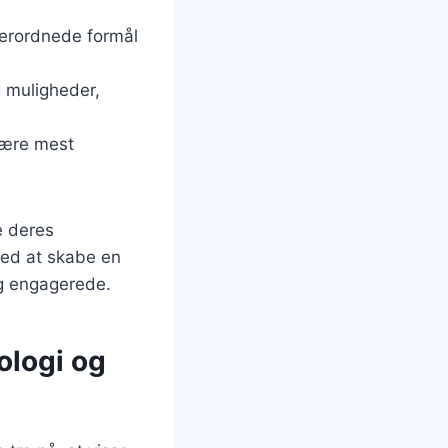
verordnede formål
g muligheder,
 være mest
e deres
med at skabe en
og engagerede.
ologi og