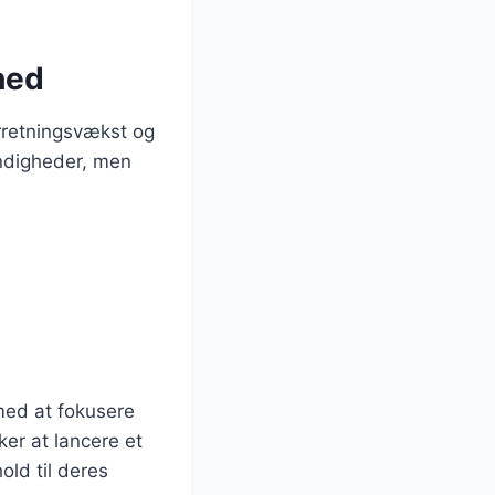
hed
orretningsvækst og
ndigheder, men
med at fokusere
er at lancere et
old til deres