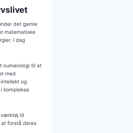
vslivet
runder det gamle
lot matematiske
gier. I dag
 numerologi til at
det med
intellekt og
e i komplekse
værktøj til
 at forstå deres