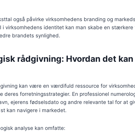
ttal også påvirke virksomhedens branding og markedsf
al i virksomhedens identitet kan man skabe en stærkere f
edre brandets synlighed.
isk rådgivning: Hvordan det kan
givning kan være en værdifuld ressource for virksomhe
e deres forretningsstrategier. En professionel numerolo
n, ejerens fødselsdato og andre relevante tal for at giv
t kan navigere i markedet.
logisk analyse kan omfatte: