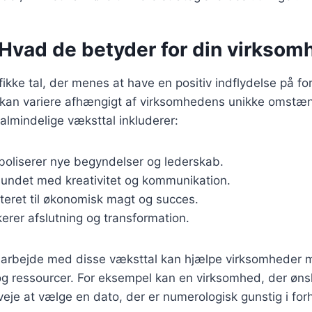
 Hvad de betyder for din virksom
fikke tal, der menes at have en positiv indflydelse på f
l kan variere afhængigt af virksomhedens unikke omstæ
almindelige væksttal inkluderer:
boliserer nye begyndelser og lederskab.
bundet med kreativitet og kommunikation.
ateret til økonomisk magt og succes.
ikerer afslutning og transformation.
og arbejde med disse væksttal kan hjælpe virksomheder 
og ressourcer. For eksempel kan en virksomhed, der ønsk
veje at vælge en dato, der er numerologisk gunstig i forh