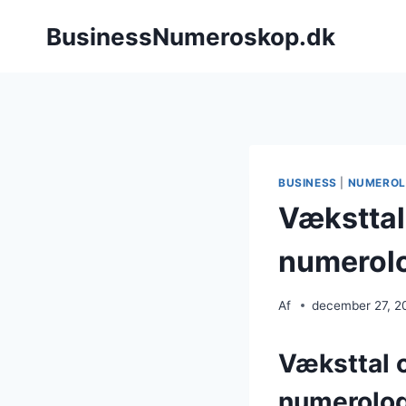
Fortsæt
BusinessNumeroskop.dk
til
indhold
BUSINESS
|
NUMEROL
Væksttal
numerol
Af
december 27, 2
Væksttal o
numerolog