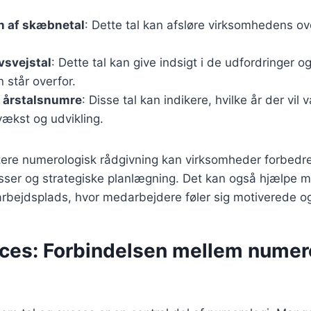
on af skæbnetal
: Dette tal kan afsløre virksomhedens o
vsvejstal
: Dette tal kan give indsigt i de udfordringer o
 står overfor.
f årstalsnumre
: Disse tal kan indikere, hvilke år der vil
vækst og udvikling.
ere numerologisk rådgivning kan virksomheder forbedr
sser og strategiske planlægning. Det kan også hjælpe 
rbejdsplads, hvor medarbejdere føler sig motiverede 
cces: Forbindelsen mellem numer