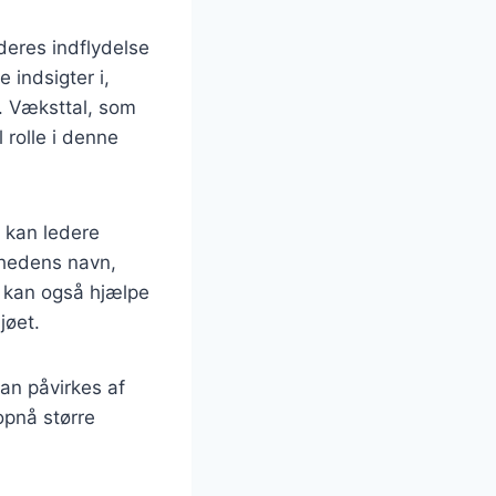
deres indflydelse
 indsigter i,
. Væksttal, som
 rolle i denne
, kan ledere
mhedens navn,
i kan også hjælpe
jøet.
kan påvirkes af
opnå større